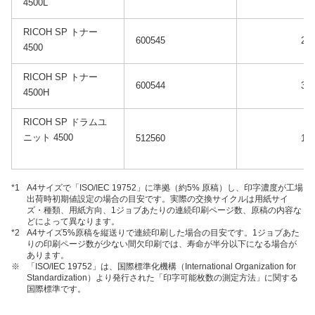
4500L
RICOH SP トナー
600545
21
4500
RICOH SP トナー
600544
34
4500H
RICOH SP ドラムユ
ニット 4500
512560
11
*1
A4サイズで「ISO/IEC 19752」に準拠（約5% 原稿）し、印字濃度が工場
出荷時初期値設定の場合の目安です。実際の交換サイクルは用紙サイ
ズ・種類、用紙方向、1ジョブあたりの連続印刷ページ数、原稿の内容な
どによって異なります。
*2
A4サイズ5%原稿を縦送りで連続印刷した場合の目安です。1ジョブあた
りの印刷ページ数が少ない間欠印刷では、寿命が半分以下になる場合が
あります。
※
「ISO/IEC 19752」は、国際標準化機構（International Organization for
Standardization）より発行された「印字可能枚数の測定方法」に関する
国際標準です。