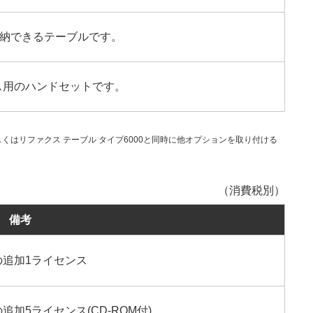
納できるテーブルです。
ス用のハンドセットです。
くはリファクス テーブル タイプ6000と同時に他オプションを取り付ける
（消費税別）
備考
AX の追加1ライセンス
AX の追加5ライセンス(CD-ROM付)