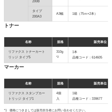
200B
タイプ
A3幅
1箱（75ｍ×2本）
200A3
トナー
名称
規格
販売単位
リファクス トナーカート
310g
1本
リッジ タイプ5
*2
品種コード：614605
マーカー
名称
規格
販売単位
リファクス スタンプカー
4個
1箱
トリッジ タイプ1
入
品種コード：339677
*1
価格につきましては販売担当者にお問い合わせください。