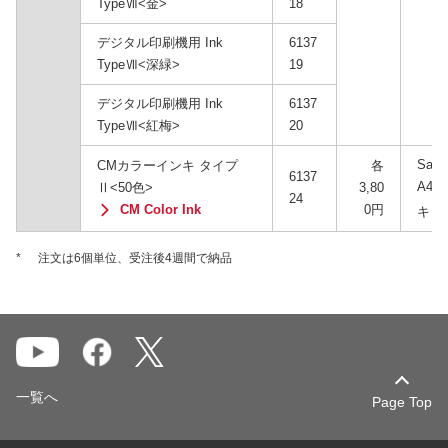
TypeⅦ<金>
18
デジタル印刷機用 Ink
6137
TypeⅦ<深緑>
19
デジタル印刷機用 Ink
6137
TypeⅦ<紅梅>
20
Sate
CMカラーインキ タイプ
各
6137
A46
Ⅱ<50色>
3,80
24
CM Color Ink
0円
キ（1
*
注文は6個単位、受注後4週間で納品
一覧へ
Page Top