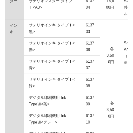
ター
サテリオマスター タイプ
6137
16,8
A46
Ⅰ<A3>
04
00円
共通
ル/
サテリオインキ タイプⅠ<
6137
イン
黒>
03
キ
Sate
サテリオインキ タイプⅠ<
6137
各
A46
赤>
06
3,50
（1,
サテリオインキ タイプⅠ<
6137
0円
※
青>
07
サテリオインキ タイプⅠ<
6137
緑>
08
デジタル印刷機用 Ink
6137
各
TypeⅦ<茶>
09
3,50
デジタル印刷機用 Ink
6137
0円
TypeⅦ<グレー>
10