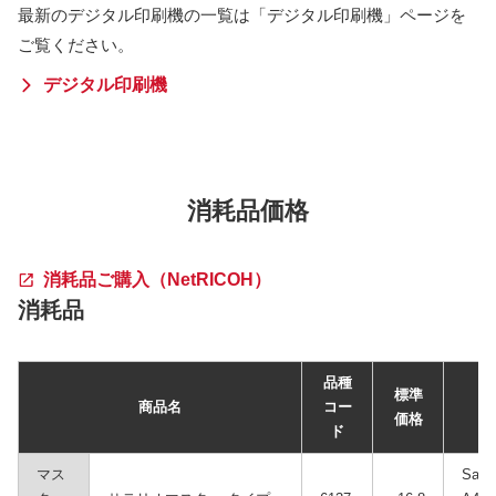
最新のデジタル印刷機の一覧は「デジタル印刷機」ページを
ご覧ください。
デジタル印刷機
消耗品価格
消耗品ご購入（NetRICOH）
消耗品
品種
標準
商品名
コー
価格
ド
マス
Sate