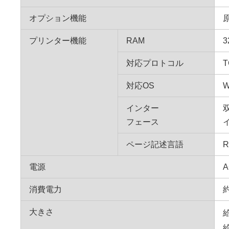
オプション機能
プリンター機能
RAM
3
対応プロトコル
T
対応OS
W
インター
フェース
イ
ページ記述言語
R
電源
A
消費電力
大きさ
給
給