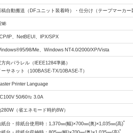
原稿自動搬送（DFユニット装着時）・仕分け（テープマーカー
2㎆
CP/IP、NetBEUI、IPX/SPX
indows®95/98/Me、Windows NT4.0/2000/XP/Vista
双方向パラレル（IEEE1284準拠）
ーサネット（100BASE-TX/10BASE-T）
aster Printer Language
C100V 50/60㎐ 3.0A
約280W（省エネモード時約8W）
*
紙台・排紙台使用時：1,370㎜(幅)×700㎜(奥)×1,035㎜(高)
*
紙台・排紙台収納時：805㎜(幅)×700㎜(奥)×1,035㎜(高)