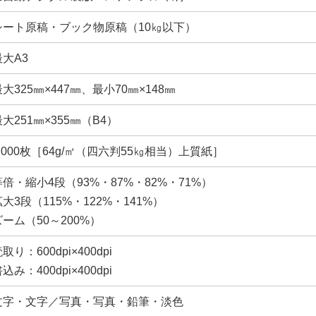
シート原稿・ブック物原稿（10㎏以下）
最大A3
大325㎜×447㎜、最小70㎜×148㎜
大251㎜×355㎜（B4）
1,000枚［64g/㎡（四六判55㎏相当）上質紙］
等倍・縮小4段（93%・87%・82%・71%）
拡大3段（115%・122%・141%）
ズーム（50～200%）
取り：600dpi×400dpi
込み：400dpi×400dpi
文字・文字／写真・写真・鉛筆・淡色