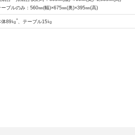
ーブルのみ：560㎜(幅)×675㎜(奥)×395㎜(高)
*
本体89㎏
、テーブル15㎏