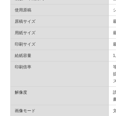
使用原稿
原稿サイズ
用紙サイズ
最
印刷サイズ
最
給紙容量
印刷倍率
解像度
読
書
画像モード