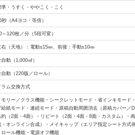
標準・うすく・ややこく・こく
26秒（A4ヨコ・等倍）
60～120枚／分（5段可変）
左右（天地）：電動±15㎜、前後：手動±10㎜
全自動（1,000㎖）
全自動（220版／ロール）
ドラム交換方式
メモリー／クラス機能・シークレットモード・省インキモード
プ給紙モード・連続モード・原稿自動周囲消去（原稿カバー／D
集約（2面・4面）・リピート（2面・4面・8面・カスタム）
成・オンライン合成）・メイキャップ（エリア指定シート方式
トロール機能・電源オフ機能