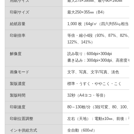
用紙サイズ
最大275×395㎜、最小90×140㎜
印刷サイズ
最大250×355㎜（B4）
給紙容量
1,000 枚［64g/㎡（四六判55㎏相当
印刷倍率
等倍・縮小4段（93%、87%、82%、
122%、141%）
解像度
読み取り：600dpi×300dpi
書き込み：300dpi×300dpi、高密度モード
画像モード
文字、写真、文字/写真、淡色
製版濃度
標準・うすく・ややこく・こく
製版時間
32秒（A4ヨコ・等倍）
印刷速度
80～130枚/分（3段可変、80、100、1
印刷位置調整
左右（天地）：電動±10㎜、前後：手動
インキ供給方式
全自動（600㎖）