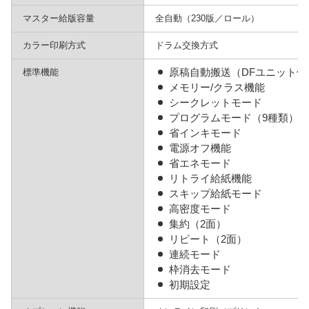
マスター給版容量
全自動（230版／ロール）
カラー印刷方式
ドラム交換方式
原稿自動搬送（DFユニット使
標準機能
メモリー/クラス機能
シークレットモード
プログラムモード（9種類）
省インキモード
電源オフ機能
省エネモード
リトライ給紙機能
スキップ給紙モード
高密度モード
集約（2面）
リピート（2面）
連続モード
枠消去モード
初期設定