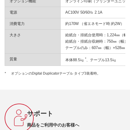
オプション機能
オンライン印刷（プリンターユニット V
電源
AC100V 50/60㎐ 2.1A
消費電力
約170W （省エネモード時:約2W）
大きさ
給紙台・排紙台使用時：1,224㎜（幅）×
給紙台・排紙台収納時：750㎜（幅）×6
テーブルのみ：607㎜（幅）×528㎜（
質量
*
本体88.5㎏
、テーブル13.5㎏
*
オプションのDigital Duplicatorテーブル タイプ3装着時。
サポート
商品をご利用中のお客様へ