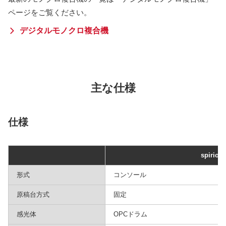
ページをご覧ください。
デジタルモノクロ複合機
主な仕様
仕様
spirio 5
形式
コンソール
原稿台方式
固定
感光体
OPCドラム