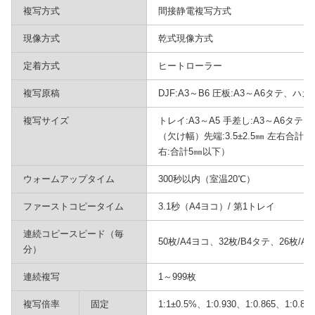
複写方式
間接静電複写方式
現像方式
乾式現像方式
定着方式
ヒートローラー
複写原稿
DJF:A3～B6 圧板:A3～A6タテ、ハガ
複写サイズ
トレイ:A3～A5 手差し:A3～A6タテ
（欠け幅）先端:3.5±2.5㎜ 左右合
右:合計5㎜以下）
ウォームアップタイム
300秒以内（室温20℃）
ファーストコピータイム
3.1秒（A4ヨコ）/ 第1トレイ
連続コピースピード（毎
50枚/A4ヨコ、32枚/B4タテ、26枚/A
分）
連続複写
1～999枚
複写倍率
固定
1:1±0.5%、1:0.930、1:0.865、1:0.81