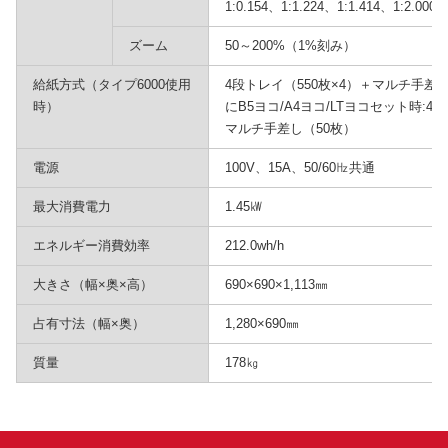
1:0.154、1:1.224、1:1.414、1:2.000
ズーム
50～200%（1%刻み）
給紙方式（タイプ6000使用
4段トレイ（550枚×4）＋マルチ手差
時）
にB5ヨコ/A4ヨコ/LTヨコセット時:4段
マルチ手差し（50枚）
電源
100V、15A、50/60㎐共通
最大消費電力
1.45㎾
エネルギー消費効率
212.0wh/h
大きさ（幅×奥×高）
690×690×1,113㎜
占有寸法（幅×奥）
1,280×690㎜
質量
178㎏