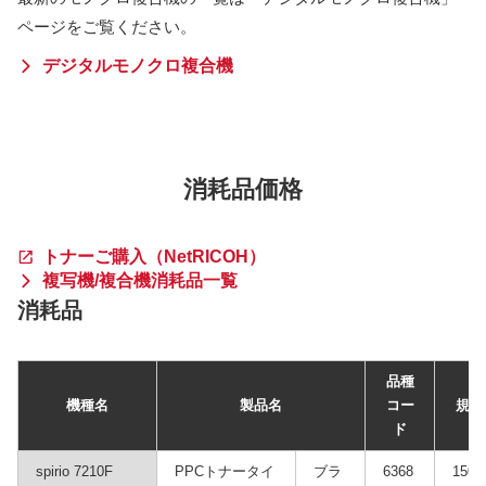
ページをご覧ください。
デジタルモノクロ複合機
消耗品価格
トナーご購入（NetRICOH）
複写機/複合機消耗品一覧
消耗品
品種
機種名
製品名
コー
規格
ド
spirio 7210F
PPCトナータイ
ブラ
6368
1500