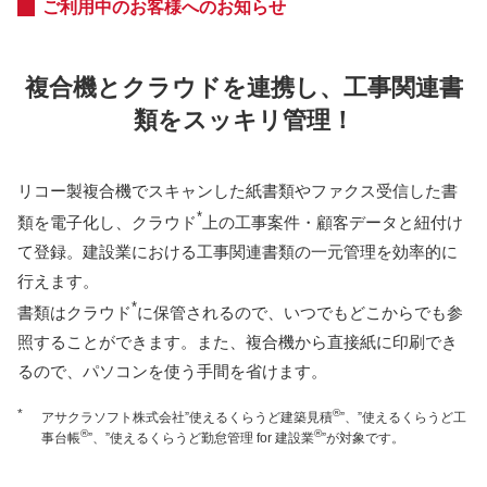
ご利用中のお客様へのお知らせ
複合機とクラウドを連携し、工事関連書
類をスッキリ管理！
リコー製複合機でスキャンした紙書類やファクス受信した書
*
類を電子化し、クラウド
上の工事案件・顧客データと紐付け
て登録。建設業における工事関連書類の一元管理を効率的に
行えます。
*
書類はクラウド
に保管されるので、いつでもどこからでも参
照することができます。また、複合機から直接紙に印刷でき
るので、パソコンを使う手間を省けます。
*
®
アサクラソフト株式会社”使えるくらうど建築見積
”、”使えるくらうど工
®
®
事台帳
”、”使えるくらうど勤怠管理 for 建設業
”が対象です。