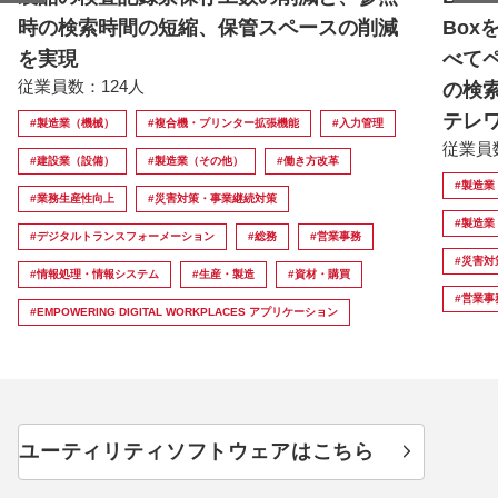
時の検索時間の短縮、保管スペースの削減
Bo
を実現
べて
従業員数：124人
の検
テレ
#製造業（機械）
#複合機・プリンター拡張機能
#入力管理
従業員
#建設業（設備）
#製造業（その他）
#働き方改革
#製造業
#業務生産性向上
#災害対策・事業継続対策
#製造業
#デジタルトランスフォーメーション
#総務
#営業事務
#災害対
#情報処理・情報システム
#生産・製造
#資材・購買
#営業事
#EMPOWERING DIGITAL WORKPLACES アプリケーション
ユーティリティソフトウェアはこちら