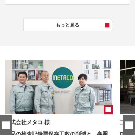
もっと見る
株式会社メタコ 様
三井工
製品の検査記録票保存工数の削減と、参照
Box