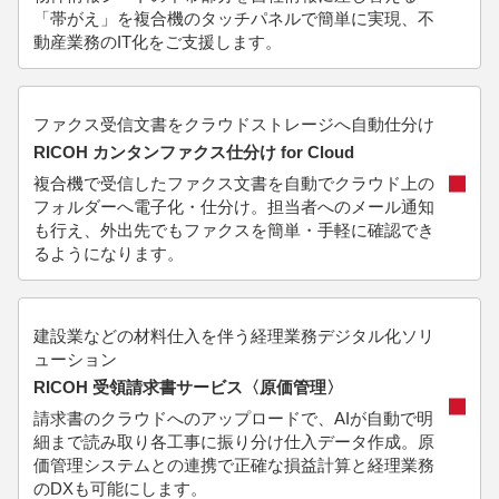
「帯がえ」を複合機のタッチパネルで簡単に実現、不
動産業務のIT化をご支援します。
ファクス受信文書をクラウドストレージへ自動仕分け
RICOH カンタンファクス仕分け for Cloud
複合機で受信したファクス文書を自動でクラウド上の
フォルダーへ電子化・仕分け。担当者へのメール通知
も行え、外出先でもファクスを簡単・手軽に確認でき
るようになります。
建設業などの材料仕入を伴う経理業務デジタル化ソリ
ューション
RICOH 受領請求書サービス〈原価管理〉
請求書のクラウドへのアップロードで、AIが自動で明
細まで読み取り各工事に振り分け仕入データ作成。原
価管理システムとの連携で正確な損益計算と経理業務
のDXも可能にします。