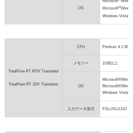
Microsoft
Window
®
OS
Microsoft
Window
®
Windows Vista
/
CPU
Pentium 4 2.8
メモリー
1GB以上
TotalFlow RT ROV Translator
Microsoft®Wind
TotalFlow RT JDV Translator
OS
Microsoft®Wind
Windows Vista
入力データ形式
FSL/JSL/LGO