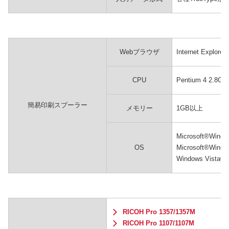
Webブラウザ
Internet Explor
CPU
Pentium 4 2.8
簡易印刷スプーラー
メモリー
1GB以上
Microsoft®Wind
OS
Microsoft®Wind
Windows Vista
RICOH Pro 1357/1357M
RICOH Pro 1107/1107M