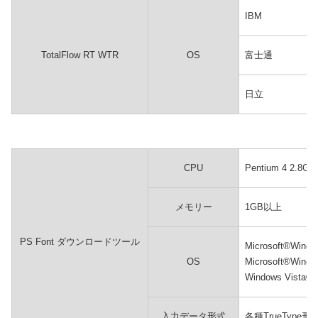
IBM
TotalFlow RT WTR
OS
富士通
日立
CPU
Pentium 4 2.8
メモリー
1GB以上
PS Font ダウンロードツール
Microsoft®Wind
OS
Microsoft®Wind
Windows Vista
入力データ形式
各種TrueType