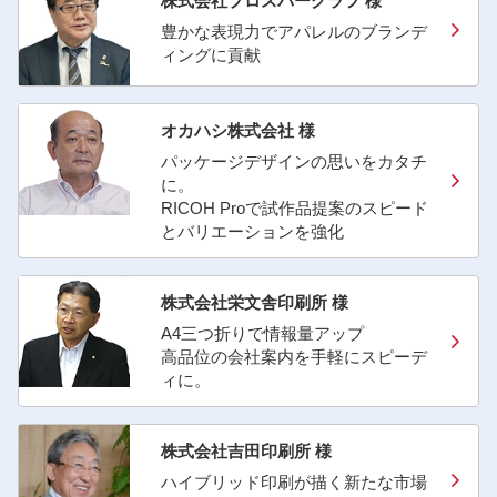
株式会社プロスパーグラフ 様
豊かな表現力でアパレルのブランデ
ィングに貢献
オカハシ株式会社 様
パッケージデザインの思いをカタチ
に。
RICOH Proで試作品提案のスピード
とバリエーションを強化
株式会社栄文舎印刷所 様
A4三つ折りで情報量アップ
高品位の会社案内を手軽にスピーデ
ィに。
株式会社吉田印刷所 様
ハイブリッド印刷が描く新たな市場