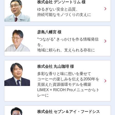
株式会社 デンソートリム 様
ゆるぎない安全と品質、
持続可能なモノづくりの支えに
彦島八幡宮 様
”つながる” きっかけを作る情報発信
を。
地域に頼られ、支えられる存在に
株式会社 丸山珈琲 様
多彩な香りと味に想いを乗せて
コーヒーの楽しみを伝える2050年を
見据えた資源循環モデルを構築
LIMEX × RICOH Proメニューからト
レーに
株式会社 セブン＆アイ・フードシス