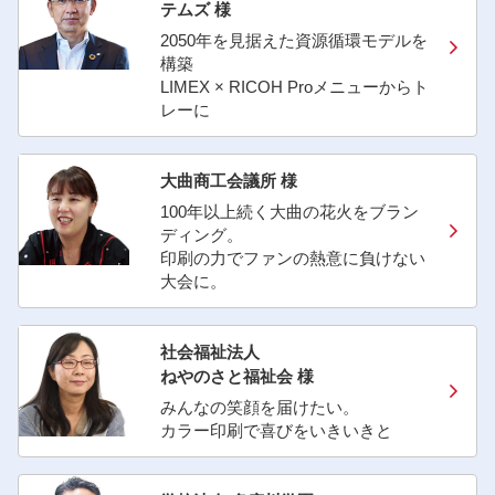
テムズ 様
2050年を見据えた資源循環モデルを
構築
LIMEX × RICOH Proメニューからト
レーに
大曲商工会議所 様
100年以上続く大曲の花火をブラン
ディング。
印刷の力でファンの熱意に負けない
大会に。
社会福祉法人
ねやのさと福祉会 様
みんなの笑顔を届けたい。
カラー印刷で喜びをいきいきと