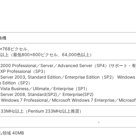
互換機
4×768ピクセル、
0色以上（最低800×600ピクセル、64,000色以上）
s 2000 Professional／Server／Advanced Server（SP4）(
 XP Professional（SP3）
Server 2003, Standard Edition／Enterprise Edition（SP2） Windows 
se Edition（SP2）
Vista Business／Ultimate／Enterprise（SP1）
Server 2008, Standard(SP2)／ Enterprise(SP2)
t Windows 7 Professional／Microsoft Windows 7 Enterprise／Microsof
m 133MHz以上（Pentium 233MHz以上推奨）
-
領域 40MB