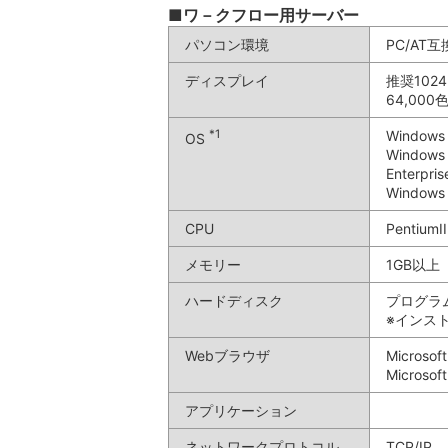
■ワ－クフロー用サーバー
パソコン環境
PC/AT
ディスプレイ
推奨102
64,00
*1
Window
OS
Windows 
Enterpri
Windows 
CPU
Pentium
メモリー
1GB以上
ハードディスク
プログラム
※インス
Webブラウザ
Microsoft
Microsoft
アプリケーション
ネットワークプロトコル
TCP/IP