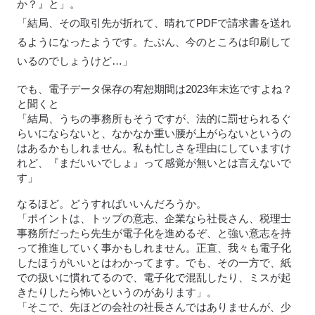
か？』と」。
「結局、その取引先が折れて、晴れてPDFで請求書を送れ
るようになったようです。たぶん、今のところは印刷して
いるのでしょうけど…」
でも、電子データ保存の宥恕期間は2023年末迄ですよね？
と聞くと
「結局、うちの事務所もそうですが、法的に罰せられるぐ
らいにならないと、なかなか重い腰が上がらないというの
はあるかもしれません。私も忙しさを理由にしていますけ
れど、『まだいいでしょ』って感覚が無いとは言えないで
す」
なるほど。どうすればいいんだろうか。
「ポイントは、トップの意志、企業なら社長さん、税理士
事務所だったら先生が電子化を進めるぞ、と強い意志を持
って推進していく事かもしれません。正直、我々も電子化
したほうがいいとはわかってます。でも、その一方で、紙
での扱いに慣れてるので、電子化で混乱したり、ミスが起
きたりしたら怖いというのがあります」。
「そこで、先ほどの会社の社長さんではありませんが、少