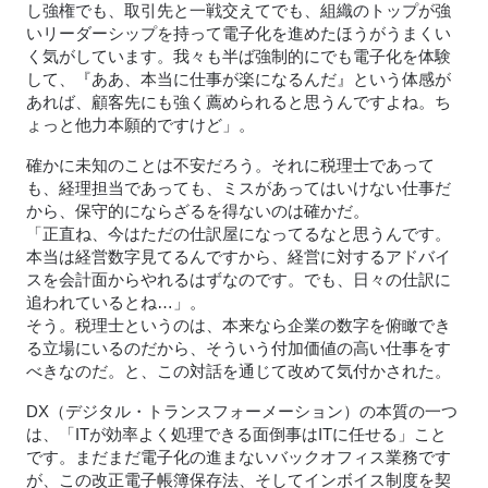
し強権でも、取引先と一戦交えてでも、組織のトップが強
いリーダーシップを持って電子化を進めたほうがうまくい
く気がしています。我々も半ば強制的にでも電子化を体験
して、『ああ、本当に仕事が楽になるんだ』という体感が
あれば、顧客先にも強く薦められると思うんですよね。ち
ょっと他力本願的ですけど」。
確かに未知のことは不安だろう。それに税理士であって
も、経理担当であっても、ミスがあってはいけない仕事だ
から、保守的にならざるを得ないのは確かだ。
「正直ね、今はただの仕訳屋になってるなと思うんです。
本当は経営数字見てるんですから、経営に対するアドバイ
スを会計面からやれるはずなのです。でも、日々の仕訳に
追われているとね…」。
そう。税理士というのは、本来なら企業の数字を俯瞰でき
る立場にいるのだから、そういう付加価値の高い仕事をす
べきなのだ。と、この対話を通じて改めて気付かされた。
DX（デジタル・トランスフォーメーション）の本質の一つ
は、「ITが効率よく処理できる面倒事はITに任せる」こと
です。まだまだ電子化の進まないバックオフィス業務です
が、この改正電子帳簿保存法、そしてインボイス制度を契