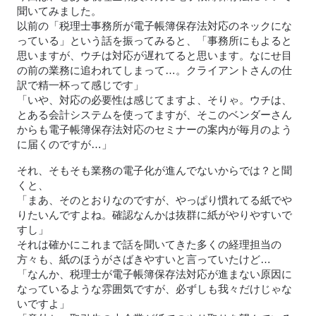
聞いてみました。
以前の「税理士事務所が電子帳簿保存法対応のネックにな
っている」という話を振ってみると、「事務所にもよると
思いますが、ウチは対応が遅れてると思います。なにせ目
の前の業務に追われてしまって…。クライアントさんの仕
訳で精一杯って感じです」
「いや、対応の必要性は感じてますよ、そりゃ。ウチは、
とある会計システムを使ってますが、そこのベンダーさん
からも電子帳簿保存法対応のセミナーの案内が毎月のよう
に届くのですが…」
それ、そもそも業務の電子化が進んでないからでは？と聞
くと、
「まあ、そのとおりなのですが、やっぱり慣れてる紙でや
りたいんですよね。確認なんかは抜群に紙がやりやすいで
すし」
それは確かにこれまで話を聞いてきた多くの経理担当の
方々も、紙のほうがさばきやすいと言っていたけど…
「なんか、税理士が電子帳簿保存法対応が進まない原因に
なっているような雰囲気ですが、必ずしも我々だけじゃな
いですよ」