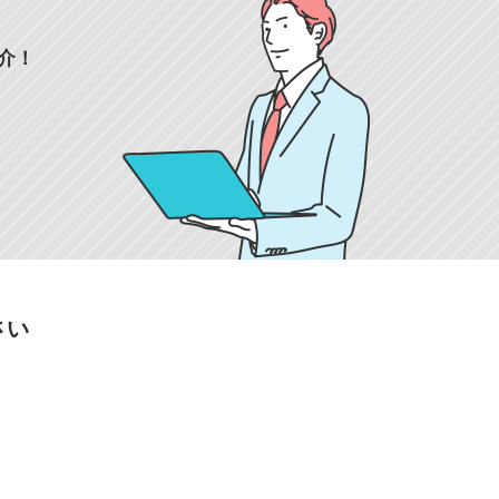
介！
さい