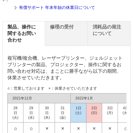
有償サポート 年末年始の休業日について
製品、操作に
修理の受付
消耗品の発注
関するお問い
について
合わせ
複写機/複合機、レーザープリンター、ジェルジェット
プリンターの製品、プロジェクター、操作に関するお
問い合わせ対応は、まことに勝手ながら以下の期間、
休業させていただきます。
○：営業しております ×：休業させていただきます
2021年12月
2022年1月
28
29
30
31
1日
2日
3日
4日
日
日
日
日
(土)
(日)
(月)
(火)
(火)
(水)
(木)
(金)
○
○
×
×
×
×
×
○