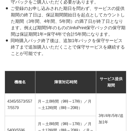
守パックをご購入いただく必要があります。
ご登録のお申し込みされた期日を問わず、サービスの提供
期間の終了日は、保証期間開始日を起点としてカウントし
た期間（3年間、4年間、5年間）の満了日が終了日となり
ます。例えば期間5年のもののInfoPrint保守パックの保守期
間は保証期間1年+保守4年で合計5年間になります。
同時購入パック終了後は、追加1年パックを保守サービス
終了まで追加購入いただくことで保守サービスを継続する
ことが可能です。
サービス提供
機種名
障害対応時間
期間
4345/5573/557
月～土8時間（9時～17時）／月
7/5579
～土12時間（8時～20時）
3年/4年/5年/追
加1年
月～土8時間（9時～17時）／月
5400/5596
～土12時間（8時～20時）／月～