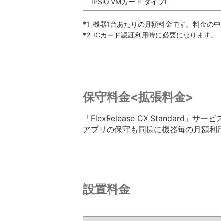
IPSiO VMカード タイプI
*1
機器1台あたりの月額料金です。料金の中に電
*2
ICカード認証利用時に必要になります。
保守料金<拡張料金>
「FlexRelease CX Standar
アプリの保守も同様に機器毎の月額利
設置料金