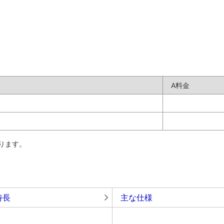
A料金
ります。
特長
主な仕様