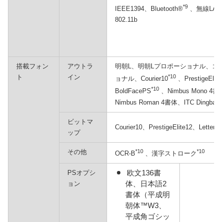
*9
IEEE1394、Bluetooth®
、無線LAN
802.11b
搭載フォン
アウトラ
明朝L、明朝Lプロポーショナル、ゴ
ト
イン
*10
ョナル、Courier10
、PrestigeElite
*10
BoldFacePS
、Nimbus Mono 4書
Nimbus Roman 4書体、ITC Dingbats
ビットマ
Courier10、PrestigeElite12、Letter
ップ
その他
*10
*10
OCR-B
、漢字ストローク
欧文136書
PSオプシ
体、日本語2
ョン
書体（平成明
朝体™W3、
平成角ゴシッ