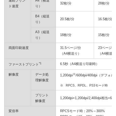
連続プリン
A4（横送
32枚/分
28枚/分
ト速度
り）
B4（縦送
20.5枚/分
16.5枚/分
り）
A3（縦送
18枚/分
15枚/分
り）
両面印刷速度
31.5ページ/分
23ページ/
（A4横送り）
（A4横送
*1
6.5秒（A4横送り印刷時）
ファーストプリント
解像度
データ処
※
1,200dpi
/600dpi/400dpi（デフォル
理解像度
※
RPCS、RPDL、PS3モード時
プリント
1,200dpi×1,200dpi/2,400dpi相当×60
解像度
変倍率
RPCSモード時：20%～300%