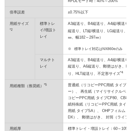
RPDLモード時：40%～200%
倍率誤差
±0.75%以下
用紙サイズ
標準トレ
A3縦送り、B4縦送り、A4縦/横送り、
*2
イ/増設ト
縦送り、LT縦/横送り、LG縦送り、
レイ
㎜、幅182～297㎜）
※
標準トレイ対応はNX860eのみ
マルチト
A3縦送り、B4縦送り、A4縦/横送り、
レイ
縦送り、A6縦送り、郵便はがき、DL
*4
り、HLT縦送り、不定形サイズ
（長
*5
普通紙（リコピーPPC用紙 タイプ62
用紙種類（推奨紙）
ー）、 再生紙（マイリサイクルペーパー
コピーPPC用紙 タイプCP80、CB80
紙特殊紙（リコピーPPC用紙 タイプ
用紙 タイプSA）、 OHPフィルム
DX）、 郵便はがき、 封筒（ライフ（
用紙厚
標準トレイ・増設トレイ：60～105g