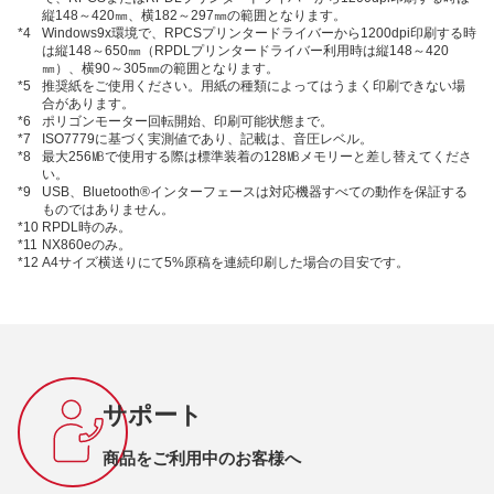
縦148～420㎜、横182～297㎜の範囲となります。
*4
Windows9x環境で、RPCSプリンタードライバーから1200dpi印刷する時
は縦148～650㎜（RPDLプリンタードライバー利用時は縦148～420
㎜）、横90～305㎜の範囲となります。
*5
推奨紙をご使用ください。用紙の種類によってはうまく印刷できない場
合があります。
*6
ポリゴンモーター回転開始、印刷可能状態まで。
*7
ISO7779に基づく実測値であり、記載は、音圧レベル。
*8
最大256㎆で使用する際は標準装着の128㎆メモリーと差し替えてくださ
い。
*9
USB、Bluetooth®インターフェースは対応機器すべての動作を保証する
ものではありません。
*10
RPDL時のみ。
*11
NX860eのみ。
*12
A4サイズ横送りにて5%原稿を連続印刷した場合の目安です。
サポート
商品をご利用中のお客様へ