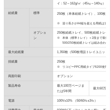
イ：52～162g/㎡（45㎏～140㎏）
給紙量
標準
250枚（本体給紙トレイ）、100枚
※
送り長さがA4縦を超える用紙は10
オプショ
250枚給紙トレイ、500枚給紙トレイ
ン
※
本体（標準トレイ）＋2段まで装備
500/250枚給紙トレイは組み合わせ
最大給紙量
1,350枚（500枚増設トレイユニッ
排紙量
250枚
※
リコピーPPC用紙タイプ6200使用
両面印刷
オプション
製品寿命
最大100万ページま
最大60万
たは5年間
電源
100V±10% （50/60㎐±3㎐）