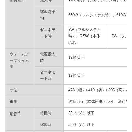
消費電力
最大時
920W以下（フルシステム時）、87
稼動時平
650W（フルシステム時）、610W
均
省エネモ
7W（フルシステム
ード時
時）、5.5W（本体
7W（フル
のみ）
ウォームア
電源投入
19秒以下
ップタイム
時
*6
省エネモ
12秒以下
ード時
寸法
478（幅）×410（奥）×305（高）
重量
約18.5㎏（本体給紙トレイ、消耗品
*7
待機時
35㏈（A）以下
騒音
稼動時
53㏈（A）以下