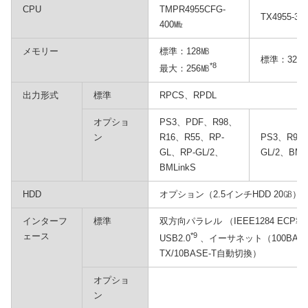
CPU
TMPR4955CFG-
TX4955-31
400㎒
メモリー
標準：128㎆
標準：32㎆
*8
最大：256㎆
出力形式
標準
RPCS、RPDL
オプショ
PS3、PDF、R98、
ン
R16、R55、RP-
PS3、R98
GL、RP-GL/2、
GL/2、BML
BMLinkS
HDD
オプション（2.5インチHDD 20㎇）
インターフ
標準
双方向パラレル （IEEE1284 ECP準
ェース
*9
USB2.0
、イーサネット（100BASE
TX/10BASE-T自動切換）
オプショ
ン