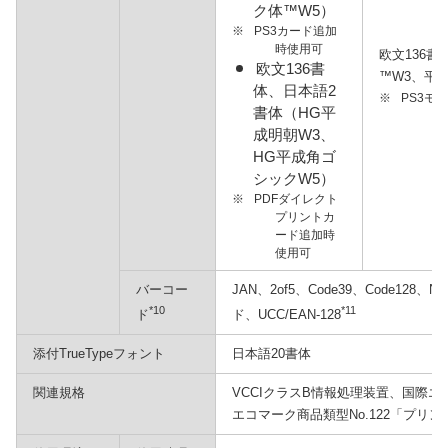
ク体™W5）
※
PS3カード追加
時使用可
欧文136
欧文136書
™W3、平
体、日本語2
※
PS3モ
書体（HG平
成明朝W3、
HG平成角ゴ
シックW5）
※
PDFダイレクト
プリントカ
ード追加時
使用可
バーコー
JAN、2of5、Code39、Code12
*10
*11
ド
ド、UCC/EAN-128
添付TrueTypeフォント
日本語20書体
関連規格
VCCIクラスB情報処理装置、国際
エコマーク商品類型No.122「プリ