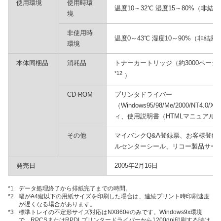
使用環境
使用時環
温度10～32℃ 湿度15～80%（非結
境
非使用時
温度0～43℃ 湿度10～90%（非結露
環境
本体同梱品
消耗品
トナーカートリッジ（約3000ペー
*12
）
CD-ROM
プリンタドライバー
（Windows95/98/Me/2000/NT4.0
ィ、使用説明書（HTMLマニュアル
その他
マイバンクQ&A登録票、お客様登録
ルセンターシール、リコー製品サー
発売日
2005年2月16日
*1
データ処理終了から排紙完了までの時間。
*2
幅がA4縦以下の用紙サイズを印刷した場合は、連続プリント時印刷速度
が遅くなる場合があります。
*3
標準トレイの不定形サイズ対応はNX860eのみです。Windows9x環境
で、RPCSまたはRPDLプリンタードライバーから1200dpi印刷する時は