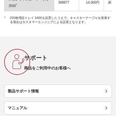
308977
14,000円
床置
*
3500
*
250枚増設トレイ 3400を設置したうえで、キャスターテーブルを装着す
る場合はカスタマーエンジニアによる設置となります。
サポート
商品をご利用中のお客様へ
製品サポート情報
マニュアル