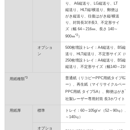
り、 A6縦送り、LG縦送り、LT
縦送り、HLT縦/横送り、郵便は
がき縦送り、往復はがき縦/横送
り、封筒長3/洋長3、不定形サイ
ズ（幅 64～216㎜、長さ 140～
*2
900㎜
）
オプショ
500枚増設トレイ：A4縦送り、B5縦送
ン
送り、HLT縦送り、不定形サイズ（幅14
250枚増設トレイ：A4縦送り、B5縦送
縦送り、不定形サイズ（幅140～216㎜
*3
普通紙（リコピーPPC用紙タイプ620
用紙種類
ー）、再生紙（マイリサイクルペーパ
*4*
PPC用紙 タイプSA）、郵便はがき
社製レーザー専用封筒 長3ホワイト、
用紙厚
標準
トレイ：60～105g/㎡（52～90㎏）、
～140㎏）
オプショ