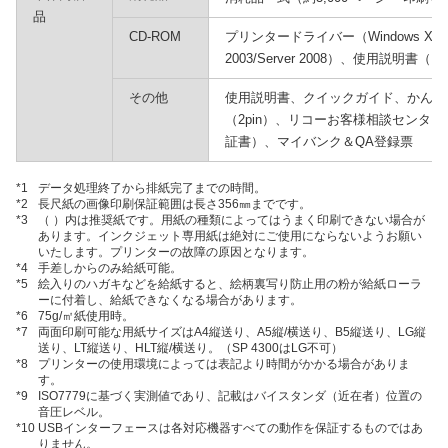
品
CD-ROM
プリンタードライバー（Windows XP/Vist
2003/Server 2008）、使用説明書
その他
使用説明書、クイックガイド、かんた
（2pin）、リコーお客様相談センタ
証書）、マイバンク＆QA登録票
*1
データ処理終了から排紙完了までの時間。
*2
長尺紙の画像印刷保証範囲は長さ356㎜までです。
*3
（ ）内は推奨紙です。用紙の種類によってはうまく印刷できない場合が
あります。インクジェット専用紙は絶対にご使用にならないようお願い
いたします。プリンターの故障の原因となります。
*4
手差しからのみ給紙可能。
*5
絵入りのハガキなどを給紙すると、絵柄裏写り防止用の粉が給紙ローラ
ーに付着し、給紙できなくなる場合があります。
*6
75g/㎡紙使用時。
*7
両面印刷可能な用紙サイズはA4縦送り、A5縦/横送り、B5縦送り、LG縦
送り、LT縦送り、HLT縦/横送り。（SP 4300はLG不可）
*8
プリンターの使用環境によっては表記より時間がかかる場合がありま
す。
*9
ISO7779に基づく実測値であり、記載はバイスタンダ（近在者）位置の
音圧レベル。
*10
USBインターフェースは各対応機器すべての動作を保証するものではあ
りません。