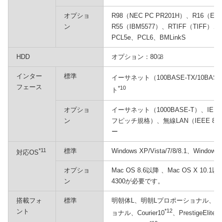
オプショ
R98（NEC PC PR201H）、R16（EP
ン
R55（IBM5577）、RTIFF（TIFF）、PD
PCL5e、PCL6、BMLinkS
HDD
オプション：80㎇
インター
標準
イーサネット（100BASE-TX/10BASE
フェース
*10
ト
オプショ
イーサネット（1000BASE-T）、IE
ン
フピッチ規格）、無線LAN（IEEE 802
ー
*11
標準
Windows XP/Vista/7/8/8.1、Windows 
対応OS
オプショ
Mac OS 8.6以降 、Mac OS X 10.
ン
4300が必要です。
搭載フォ
標準
明朝体L、明朝Lプロポーショナル、
ント
*12
ョナル、Courier10
、PrestigeElite1