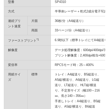
型番
SP4310
方式
半導体レーザー＋乾式2成分電子写真
連続プリ
片面
36枚/分（A4縦送り）
ント速度
両面
33ページ/分（A4縦送り）
*1
6.9秒以下（標準トレイにてA4縦送り
ファーストプリント
解像度
データ処理解像度：600dpi/400dpi/300d
プリント解像度：2,400dpi相当×600dpi/1,
変倍率
RPCSモード時：25～400%
用紙サイ
標準
トレイ：A4縦送り、B5縦送り、
ズ
A5縦/横送り、A6縦送り、LG縦
送り、LT縦送り、HLT縦/横送
り、不定形サイズ（幅100～216
㎜、長さ140～356㎜）
手差しトレイ：A4縦送り、B5縦
送り、A5縦/横送り、B6縦送