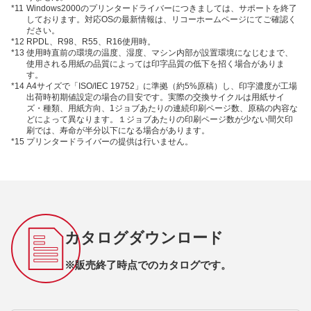
*11
Windows2000のプリンタードライバーにつきましては、サポートを終了
しております。対応OSの最新情報は、リコーホームページにてご確認く
ださい。
*12
RPDL、R98、R55、R16使用時。
*13
使用時直前の環境の温度、湿度、マシン内部が設置環境になじむまで、
使用される用紙の品質によっては印字品質の低下を招く場合がありま
す。
*14
A4サイズで「ISO/IEC 19752」に準拠（約5%原稿）し、印字濃度が工場
出荷時初期値設定の場合の目安です。実際の交換サイクルは用紙サイ
ズ・種類、用紙方向、1ジョブあたりの連続印刷ページ数、原稿の内容な
どによって異なります。１ジョブあたりの印刷ページ数が少ない間欠印
刷では、寿命が半分以下になる場合があります。
*15
プリンタードライバーの提供は行いません。
カタログダウンロード
※販売終了時点でのカタログです。