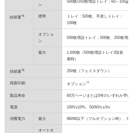
500枚/250枚増設トレイ：60～105g/
ン
*6
標準
トレイ：500枚、手差しトレイ：
給紙量
100枚
オプショ
500枚増設トレイ：500枚、250枚増設
ン
最大
1,600枚（500枚増設トレイ2段装
着時）
*6
250枚（フェイスダウン）
排紙量
両面印刷
*7
オプション
製品寿命
60万ページまたは5年のいずれか早い
電源
100V±10%、50/60㎐±3㎐
消費電力
最大
960W以下（フルオプション時）、93
オートオ