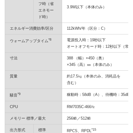
フ時（省
3.9W以下（本体のみ）
エネモー
ド時）
エネルギー消費効率/区分
112kWh/年（区分：C）
*8
電源投入時：19秒以下
ウォームアップタイム
オートオフモード時：12秒以下（常温
寸法
388 （幅）×450（奥）
×345（高）㎜（本体のみ）
質量
約17.5㎏（本体のみ、消耗品を
含む）
*9
稼動時：58dB（A）、待機時：35dB
騒音
CPU
RM7035C-466㎐
メモリー 標準／最大
256㎆／512㎆
出力形式
標準
*15
RPCS、RPDL