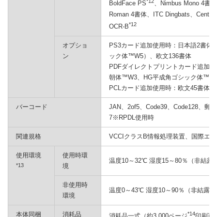
*12
BoldFace PS
、Nimbus Mono 4書体
Roman 4書体、ITC Dingbats、Centur
*12
OCR-B
オプショ
PS3カード追加使用時：日本語2書体
ン
ック体™W5）、欧文136書体
PDFダイレクトプリントカード追加使
朝体™W3、HG平成角ゴシック体™W5
PCLカード追加使用時：欧文45書体、Intern
バーコード
JAN、2of5、Code39、Code128
7※RPDL使用時
関連規格
VCCIクラスB情報処理装置、国際エ
使用環境
使用時環
温度10～32℃ 湿度15～80％（非結露
*13
境
非使用時
温度0～43℃ 湿度10～90％（非結露）
環境
本体同梱
消耗品
*14
消耗品一式（約3,000ページ
印刷可