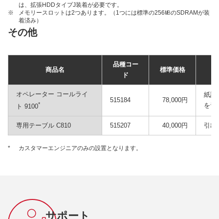
は、拡張HDDタイプJ装着が必要です。
※
メモリースロットは2つあります。（1つには標準の256㎆のSDRAMが装
着済み）
その他
品種コー
商品名
標準価格
ド
オペレーター コールライ
紙詰
515184
78,000円
*
を音
ト 9100
専用テーブル C810
515207
40,000円
引出
*
カスタマーエンジニアのみの設置となります。
サポート