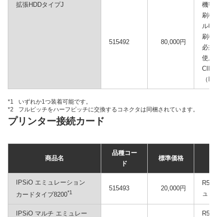
拡張HDDタイプJ
機密
刷機
ル印
刷機
515492
80,000円
必須
使用可
CI
（P
*1
いずれか1つ装着可能です。
*2
フルピッチをハーフピッチに交換するコネクタは同梱されています。
プリンター接続カード
品種コー
商品名
標準価格
ド
IPSiO エミュレーション
R55
515493
20,000円
*1
ュレ
カードタイプ8200
IPSiO マルチ エミュレー
R55