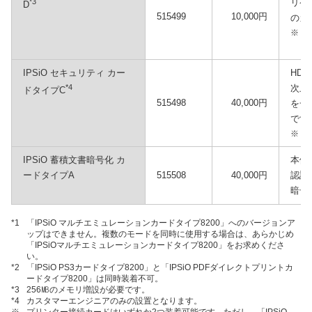
*3
リケ
D
515499
10,000円
のカ
※
IPSiO セキュリティ カー
HD
*4
次上
ドタイプC
515498
40,000円
を一
です
※
IPSiO 蓄積文書暗号化 カ
本体
ードタイプA
515508
40,000円
認証
暗号
*1
「IPSiO マルチエミュレーションカードタイプ8200」へのバージョンア
ップはできません。複数のモードを同時に使用する場合は、あらかじめ
「IPSiOマルチエミュレーションカードタイプ8200」をお求めくださ
い。
*2
「IPSiO PS3カードタイプ8200」と「IPSiO PDFダイレクトプリントカ
ードタイプ8200」は同時装着不可。
*3
256㎆のメモリ増設が必要です。
*4
カスタマーエンジニアのみの設置となります。