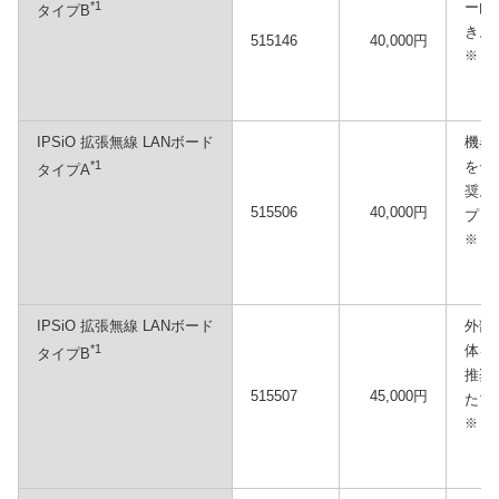
*1
ー内
タイプB
き。
515146
40,000円
※
IPSiO 拡張無線 LANボード
機器
*1
をデ
タイプA
奨。I
515506
40,000円
プリ
※
IPSiO 拡張無線 LANボード
外部
*1
体を
タイプB
推奨。
515507
45,000円
たプ
※