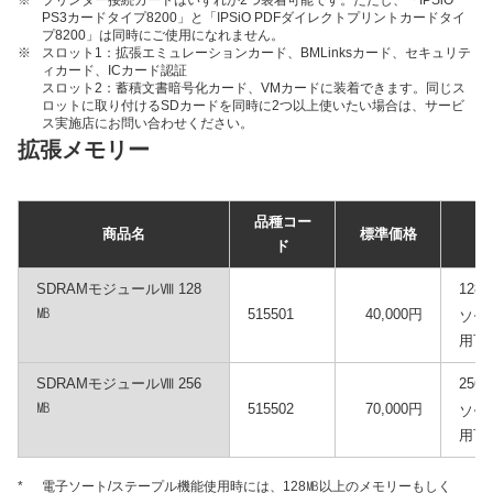
※
プリンター接続カードはいずれか2つ装着可能です。ただし、「IPSiO
PS3カードタイプ8200」と「IPSiO PDFダイレクトプリントカードタイ
プ8200」は同時にご使用になれません。
※
スロット1：拡張エミュレーションカード、BMLinksカード、セキュリテ
ィカード、ICカード認証
スロット2：蓄積文書暗号化カード、VMカードに装着できます。同じス
ロットに取り付けるSDカードを同時に2つ以上使いたい場合は、サービ
ス実施店にお問い合わせください。
拡張メモリー
品種コー
商品名
標準価格
ド
SDRAMモジュールⅧ 128
12
㎆
515501
40,000円
ソー
用可
SDRAMモジュールⅧ 256
25
㎆
515502
70,000円
ソー
用可
*
電子ソート/ステープル機能使用時には、128㎆以上のメモリーもしく