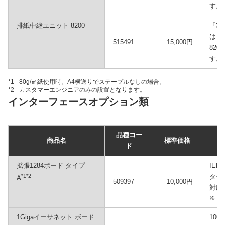
す。
排紙中継ユニット 8200
「3
は「
515491
15,000円
82
す。
*1
80g/㎡紙使用時。A4横送りでステープルなしの場合。
*2
カスタマーエンジニアのみの設置となります。
インターフェースオプション類
品種コー
商品名
標準価格
ド
拡張1284ボード タイプ
IE
*1*2
ター
A
509397
10,000円
対応
※
1Gigaイーサネット ボード
10