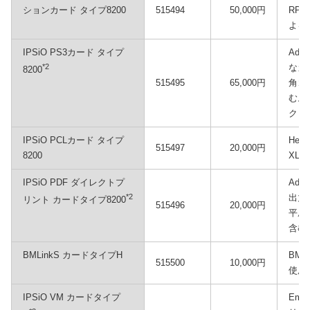
ションカード タイプ8200
515494
50,000円
RP-
よる
IPSiO PS3カード タイプ
Ado
*2
なカ
8200
515495
65,000円
角ゴ
む。
クト
IPSiO PCLカード タイプ
Hewl
515497
20,000円
8200
XL
IPSiO PDF ダイレクトプ
Ad
*2
出力
リント カードタイプ8200
515496
20,000円
平成
含む
BMLinkS カードタイプH
BM
515500
10,000円
使用
IPSiO VM カードタイプ
Embe