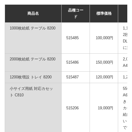
品種コー
商品名
標準価格
ド
1000枚給紙 テーブル 8200
1,
2段装
515485
100,000円
DL
に対
2000枚給紙 テーブル 8200
2,0
515486
150,000円
A4
1200枚増設 トレイ 8200
515487
120,000円
1,
小サイズ用紙 対応カセッ
550
ト C810
A6
き、
515206
19,000円
カセ
給紙
いる
です