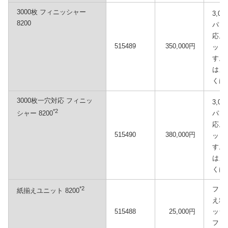
3000枚 フィニッシャー
3,0
8200
パン
応。
515489
350,000円
ット
す。
はメ
くは
3000枚一穴対応 フィニッ
3,0
*2
シャー 8200
パン
応。
515490
380,000円
ット
す。
はメ
くは
*2
フィ
紙揃えユニット 8200
え精
515488
25,000円
ッシ
フィ