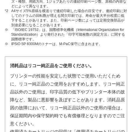
ズ・種類、用紙方向、1ジョブあたりの連続印刷ページ数、原稿の内容な
どによって異なります。
*2
A4サイズ5%原稿を横送りで連続印刷した場合の目安です。連続印刷に対
してのドラムの回転数が増える間欠印刷では、寿命が最大半分程度に低
下することがあります。また、印刷ページ数によっては定期交換部品が
別途必要になることがあります。
※
「ISO/IEC 19752」は、国際標準化機構（International Organization for
Standardization）より発行された「印字可能枚数の測定方法」に関する
国際標準です。
※
IPSiO SP 8300Mのトナーは、M-PaC保守に含まれます。
消耗品はリコー純正品をご使用ください。
プリンターの性能を安定した状態でご使用いただくため
に、リコー純正品のご使用をおすすめします。リコー純正
品以外のご使用は、印字品質の低下やプリンター本体の故
障など、製品に悪影響を及ぼすことがあります。消耗品原
因の故障において、リコー純正品以外のご使用の場合は、
保証期間内や保守契約時でも有償修理となりますのでご注
意ください。
使用済みカートリッジの回収は「使用済みカートリッジの