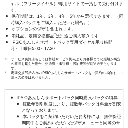
ヤル（フリーダイヤル）/専用サイトで一括して受け付けま
す。
保守期間は、1年、3年、4年、5年から選択できます。（同
時購入パックをご購入いただいた場合。）
オプションの保守も含まれます。
*
消耗品、定期交換部品
は別途ご購入頂きます。
IPSiOあんしんサポートパック専用ダイヤル承り時間
月～土曜日9:00～17:30
※
サービス実施店もしくは弊社サービス拠点よりお客様までの距離が所定
の範囲を超えた場合、交通費・出張費・宿泊費等が別途必要となりま
す。
*
定期交換部品込みのIPSiOあんしんサポートパックをご契約の場合は、ご
購入の必要はありません。
IPSiOあんしんサポートパック同時購入パックの特典
複数年割引制度により、複数年パックは料金が割安
となっております。
本パックをご契約いただいたお客様には、無償保証
期間中もご契約いただいた保守メニューと同等のサ