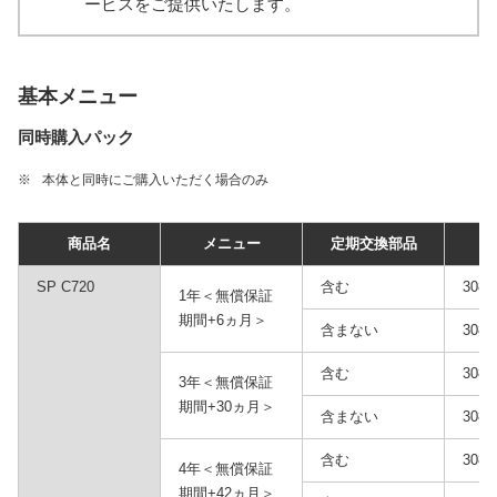
ービスをご提供いたします。
基本メニュー
同時購入パック
※
本体と同時にご購入いただく場合のみ
商品名
メニュー
定期交換部品
品
SP C720
含む
3086
1年＜無償保証
期間+6ヵ月＞
含まない
3086
含む
3086
3年＜無償保証
期間+30ヵ月＞
含まない
3086
含む
3086
4年＜無償保証
期間+42ヵ月＞