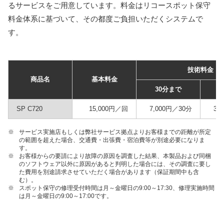
るサービスをご用意しています。料金はリコースポット保守
料金体系に基づいて、その都度ご負担いただくシステムで
す。
技術料金
商品名
基本料金
30分まで
SP C720
15,000円／回
7,000円／30分
3,
※
サービス実施店もしくは弊社サービス拠点よりお客様までの距離が所定
の範囲を超えた場合、交通費・出張費・宿泊費等が別途必要になりま
す。
※
お客様からの要請により故障の原因を調査した結果、本製品および同梱
のソフトウェア以外に原因があると判明した場合には、その調査に要し
た費用を別途請求させていただく場合があります（保証期間中も含
む）。
※
スポット保守の修理受付時間は月～金曜日の9:00～17:30、修理実施時間
は月～金曜日の9:00～17:00です。