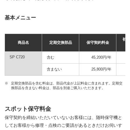
基本メニュー
初年
商品名
定期交換部品
保守契約料金
別
SP C720
含む
45,200円/年
含まない
25,800円/年
※
定期交換部品を含む料金は、部品代金が上記料金に含まれます。定期交
換部品を含まない料金は、部品を別途ご購入いただきます。
スポット保守料金
保守契約を締結いただいていないお客様には、随時保守機と
してお客様から修理・点検のご要請があるときだけお伺いす