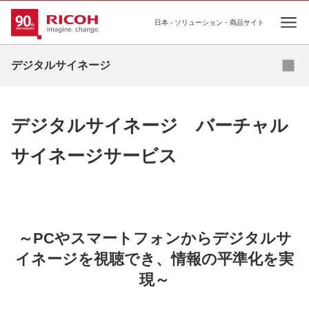
日本 - ソリューション・商品サイト
Ope
資料ダウンロード
デジタルサイネージ
導入事例
デジタルサイネージ バーチャル
お役立ちコラム
サイネージサービス
業種・業態別ソリューション
活用シーン
商品・サービス一覧
～PCやスマートフォンからデジタルサ
イネージを視聴でき、情報の平準化を実
関連情報
現～