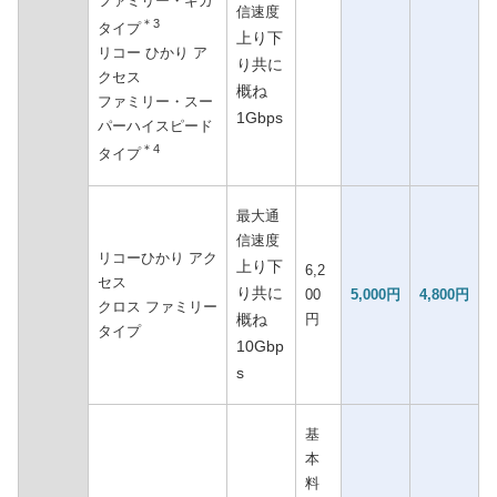
ファミリー・ギガ
信速度
＊3
タイプ
上り下
リコー ひかり ア
り共に
クセス
概ね
ファミリー・スー
1Gbps
パーハイスピード
＊4
タイプ
最大通
信速度
リコーひかり アク
上り下
6,2
セス
り共に
00
5,000円
4,800円
クロス ファミリー
概ね
円
タイプ
10Gbp
s
基
本
料