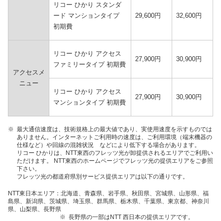
リコー ひかり スタンダ
ード マンションタイプ
29,600円
32,600円
初期費
リコー ひかり アクセス
27,900円
30,900円
ファミリータイプ 初期費
アクセスメ
ニュー
リコー ひかり アクセス
27,900円
30,900円
マンションタイプ 初期費
※
最大通信速度は、技術規格上の最大値であり、実使用速度を示すものでは
ありません。インターネットご利用時の速度は、ご利用環境（端末機器の
仕様など）や回線の混雑状況 などにより低下する場合があります。
リコー ひかりは、NTT東西のフレッツ光が卸提供されるエリアでご利用い
ただけます。 NTT東西のホームページでフレッツ光の提供エリアをご参照
下さい。
フレッツ光の都道府県別サービス提供エリアは以下の通りです。
NTT東日本エリア：北海道、青森県、岩手県、秋田県、宮城県、山形県、福
島県、新潟県、茨城県、埼玉県、群馬県、栃木県、千葉県、東京都、神奈川
県、山梨県、長野県
※
長野県の一部はNTT 西日本の提供エリアです。