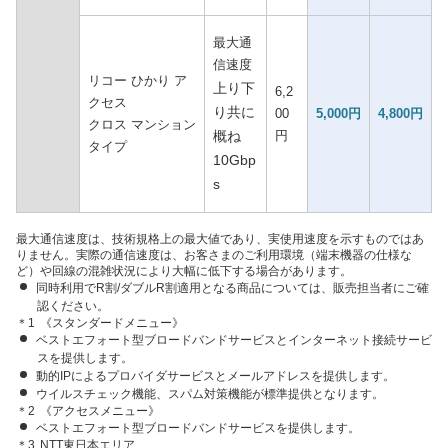
最大通
信速度
リコー ひかり ア
上り下
6,2
クセス
り共に
00
5,000円
4,800円
クロス マンション
概ね
円
タイプ
10Gbp
s
最大通信速度は、技術規格上の最大値であり、実使用速度を示すものではあ
りません。実際の通信速度は、お客さまのご利用環境（端末機器の仕様な
ど）や回線の混雑状況により大幅に低下する場合があります。
同時利用でR割/ダブルR割適用となる商品については、販売担当者にご確
認ください。
＊1
《スタンダードメニュー》
ベストエフォート型ブロードバンドサービスとインターネット接続サービ
スを提供します。
動的IPによるプロバイダサービスとメールアドレスを提供します。
ウイルスチェック機能、スパム対策機能が標準提供となります。
＊2
《アクセスメニュー》
ベストエフォート型ブロードバンドサービスを提供します。
＊3
NTT東日本エリア