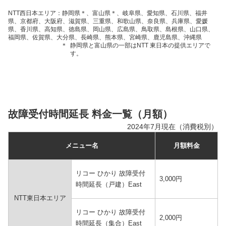
NTT西日本エリア：静岡県＊、富山県＊、岐阜県、愛知県、石川県、福井
県、京都府、大阪府、滋賀県、三重県、和歌山県、奈良県、兵庫県、愛媛
県、香川県、高知県、徳島県、岡山県、広島県、鳥取県、島根県、山口県、
福岡県、佐賀県、大分県、長崎県、熊本県、宮崎県、鹿児島県、沖縄県
＊
静岡県と富山県の一部はNTT 東日本の提供エリアで
す。
故障受付時間延長 料金一覧（月額）
2024年7月現在（消費税別）
メニュー名
月額料金
リコー ひかり 故障受付
3,000円
時間延長（戸建）East
NTT東日本エリア
リコー ひかり 故障受付
2,000円
時間延長（集合）East