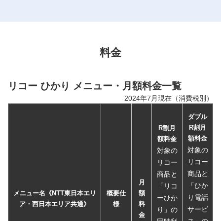
料金
リコー ひかり メニュー・月額料金一覧
2024年7月現在（消費税別）
ダブル
R割月
R割月
額料金
額料金
対象の
対象の
リコー
リコー
商品と
商品と
月
「ひか
「リコ
メニュー名《NTT東日本エリ
概要仕
額
り電話
ーひか
ア・西日本エリア共通》
様
料
サービ
り」の
金
ス」の