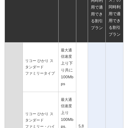
同時利
同時利
用で適
用で適
用でき
用でき
る割引
る割引
プラン
プラン
最大通
信速度
リコー ひかり ス
上り下
タンダード
り共に
ファミリータイプ
100Mb
ps
最大通
信速度
上り
リコー ひかり ス
100Mb
タンダード
ps,
5,8
ファミリー・ハイ