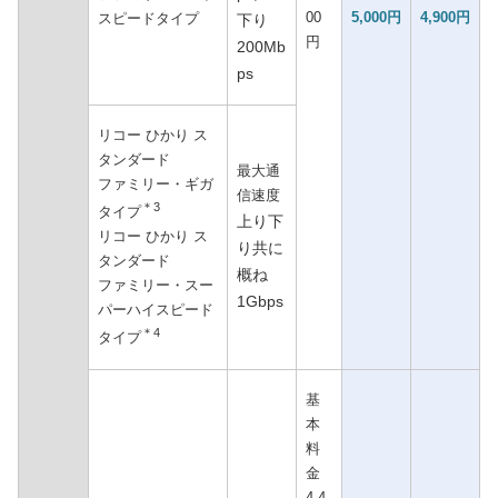
00
5,000円
4,900円
スピードタイプ
下り
円
200Mb
ps
リコー ひかり ス
タンダード
最大通
ファミリー・ギガ
信速度
＊3
タイプ
上り下
リコー ひかり ス
り共に
タンダード
概ね
ファミリー・スー
1Gbps
パーハイスピード
＊4
タイプ
基
本
料
金
4,4