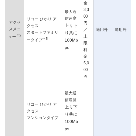
金
3,3
最大通
00
信速度
リコー ひかり ア
アクセ
円
上り下
クセス
スメニ
／
適用外
適用外
スタートファミリ
り共に
＊2
上
ュー
＊5
100Mb
ータイプ
限
ps
料
金
5,0
00
円
最大通
信速度
リコー ひかり ア
上り下
クセス
り共に
マンションタイプ
100Mb
ps