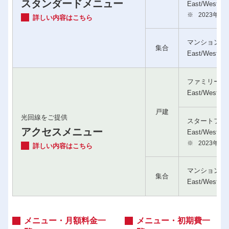
スタンダードメニュー
East/West
※
2023年3
詳しい内容はこちら
マンションタ
集合
East/West
ファミリータ
East/West
戸建
光回線をご提供
スタートファ
アクセスメニュー
East/West
※
2023年3
詳しい内容はこちら
マンションタ
集合
East/West
メニュー・月額料金一
メニュー・初期費一