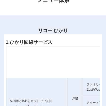
メニュー体系
リコー ひかり
1.ひかり回線サービス
ファミリータ
East/West
戸建
光回線とISPをセットでご提供
スタートファ