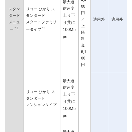
最大通
00
信速度
スタン
リコー ひかり ス
円
上り下
ダード
タンダード
／
適用外
適用外
メニュ
スタートファミリ
り共に
上
＊1
＊5
100Mb
ー
ータイプ
限
ps
料
金
6,1
00
円
最大通
信速度
リコー ひかり ス
上り下
タンダード
り共に
マンションタイプ
100Mb
ps
最大通