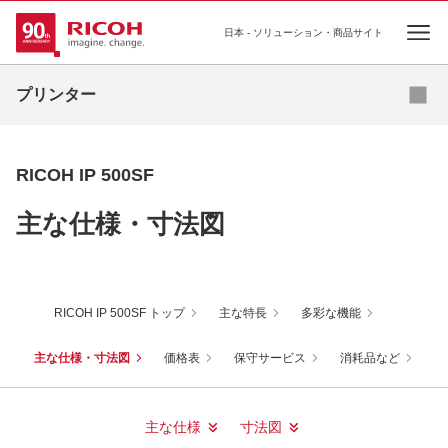
日本 - ソリューション・商品サイト
Ope
カラーレーザープリンター
プリンター
モノクロレーザープリンター
ジェルジェットプリンター
RICOH IP 500SF
プリンター複合機
主な仕様・寸法図
基幹プリンティング
RICOH IP 500SF トップ
主な特長
多彩な機能
主な仕様・寸法図
価格表
保守サービス
消耗品など
主な仕様
寸法図