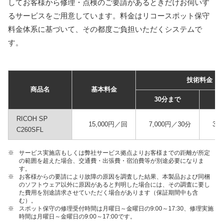
してお客様から修理・点検のご要請があるときだけお伺いす
るサービスをご用意しています。料金はリコースポット保守
料金体系に基づいて、その都度ご負担いただくシステムで
す。
技術料金
商品名
基本料金
30分まで
RICOH SP
15,000円／回
7,000円／30分
3,
C260SFL
※
サービス実施店もしくは弊社サービス拠点よりお客様までの距離が所定
の範囲を超えた場合、交通費・出張費・宿泊費等が別途必要になりま
す。
※
お客様からの要請により故障の原因を調査した結果、本製品および同梱
のソフトウェア以外に原因があると判明した場合には、その調査に要し
た費用を別途請求させていただく場合があります（保証期間中も含
む）。
※
スポット保守の修理受付時間は月曜日～金曜日の9:00～17:30、修理実施
時間は月曜日～金曜日の9:00～17:00です。