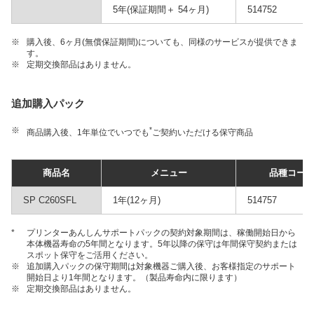
5年(保証期間＋ 54ヶ月)
514752
※
購入後、6ヶ月(無償保証期間)についても、同様のサービスが提供できま
す。
※
定期交換部品はありません。
追加購入パック
※
*
商品購入後、1年単位でいつでも
ご契約いただける保守商品
商品名
メニュー
品種コー
SP C260SFL
1年(12ヶ月)
514757
*
プリンターあんしんサポートパックの契約対象期間は、稼働開始日から
本体機器寿命の5年間となります。5年以降の保守は年間保守契約または
スポット保守をご活用ください。
※
追加購入パックの保守期間は対象機器ご購入後、お客様指定のサポート
開始日より1年間となります。（製品寿命内に限ります）
※
定期交換部品はありません。