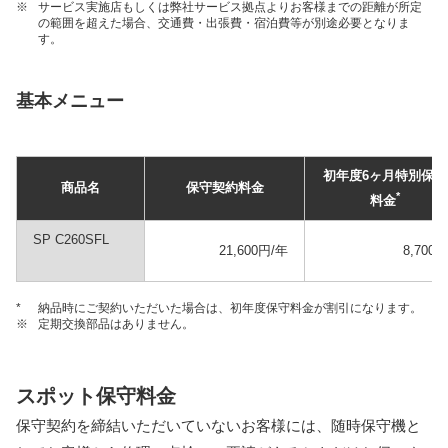
※
サービス実施店もしくは弊社サービス拠点よりお客様までの距離が所定
の範囲を超えた場合、交通費・出張費・宿泊費等が別途必要となりま
す。
基本メニュー
初年度6ヶ月特別保守
商品名
保守契約料金
*
料金
SP C260SFL
21,600円/年
8,700円
*
納品時にご契約いただいた場合は、初年度保守料金が割引になります。
※
定期交換部品はありません。
スポット保守料金
保守契約を締結いただいていないお客様には、随時保守機と