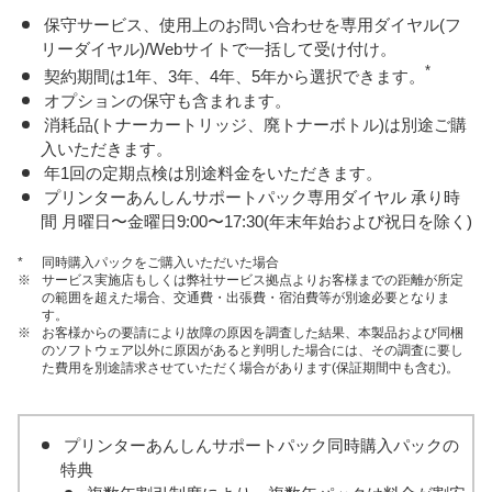
保守サービス、使用上のお問い合わせを専用ダイヤル(フ
リーダイヤル)/Webサイトで一括して受け付け。
*
契約期間は1年、3年、4年、5年から選択できます。
オプションの保守も含まれます。
消耗品(トナーカートリッジ、廃トナーボトル)は別途ご購
入いただきます。
年1回の定期点検は別途料金をいただきます。
プリンターあんしんサポートパック専用ダイヤル 承り時
間 月曜日〜金曜日9:00〜17:30(年末年始および祝日を除く)
*
同時購入パックをご購入いただいた場合
※
サービス実施店もしくは弊社サービス拠点よりお客様までの距離が所定
の範囲を超えた場合、交通費・出張費・宿泊費等が別途必要となりま
す。
※
お客様からの要請により故障の原因を調査した結果、本製品および同梱
のソフトウェア以外に原因があると判明した場合には、その調査に要し
た費用を別途請求させていただく場合があります(保証期間中も含む)。
プリンターあんしんサポートパック同時購入パックの
特典