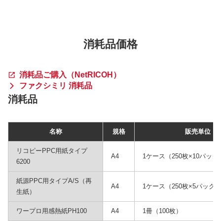
消耗品価格
消耗品ご購入（NetRICOH）
ファクシミリ 消耗品
消耗品
名称
規格
販売単位
リコピーPPC用紙タイプ
A4
1ケース（250枚×10パック
6200
紙源PPC用タイプA/S（再
A4
1ケース（250枚×5パック
生紙）
ワープロ用感熱紙PH100
A4
1冊（100枚）