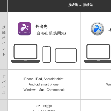
接続元 → 接続先
外出先
接
続
(自宅/出張/訪問先)
ポ
イ
ン
ト
デ
iPhone, iPad, Android tablet,
バ
Android smart phone,
Wi
イ
Windows, Mac, Chromebook
ス
iOS 13以降