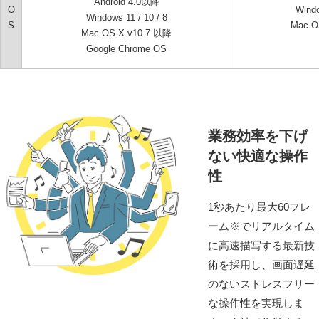
Android 4.0以降
O
Windo
Windows 11 / 10 / 8
S
Mac O
Mac OS X v10.7 以降
Google Chrome OS
業務効率を下げ
ない快適な操作
性
1秒あたり最大60フレ
ーム※でリアルタイム
に⾼速描写する最新技
術を採⽤し、画⾯遅延
のないストレスフリー
な操作性を実現しま