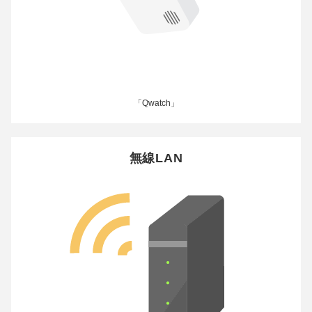
「Qwatch」
無線LAN