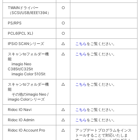
TWAINドライバー
○
（SCSI/USB/IEEE1394）
PS/RPS
○
PCL6(PCL XL)
○
IPSiO SCANシリーズ
△
こちら
をご覧ください。
スキャンtoフォルダー機
△
こちら
をご覧ください。
能
imagio Neo
C385it/C325it
imagio Color 5105it
スキャンtoフォルダー機
△
こちら
をご覧ください。
能
その他のimagio Neo /
imagio Colorシリーズ
Ridoc IO Navi
△
こちら
をご覧ください。
Ridoc IO Admin
△
こちら
をご覧ください。
Ridoc IO Account Pro
△
アップデートプログラムをインス
トールすることで対応いたしま