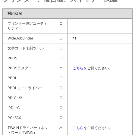
対応状況
プリンター設定ユーティ
○
リティー
WideJobBinder
○
*1
文字コード印刷ツール
○
RPCS
○
RPCSラスター
△
こちら
をご覧ください。
RPDL
○
RPDLミニドライバー
○
RP-GL/2
○
IPDL-C
○
PC-FAX
○
TWAINドライバー（ネッ
△
こちら
をご覧ください。
トワークTWAIN）