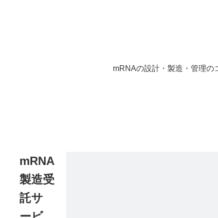
mRNAの設計・製造・管理
mRNA
製造受
託サ
ービ