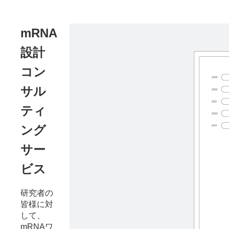
mRNA
設計
コン
サル
ティ
ング
サー
ビス
研究者の
皆様に対
して、
mRNAワ