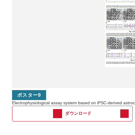
ポスター9
Electrophysiological assay system based on iPSC-derived as
ダウンロード