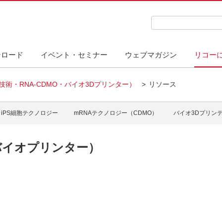
検索キーワード入力
ンロード
イベント・セミナー
ウェブマガジン
リコー
技術・RNA-CDMO・バイオ3Dプリンター）
リソース
バイオ3Dプリンター）
iPS細胞テクノロジー
mRNAテクノロジー（CDMO）
バイオ3Dプリン
・バイオプリンター）