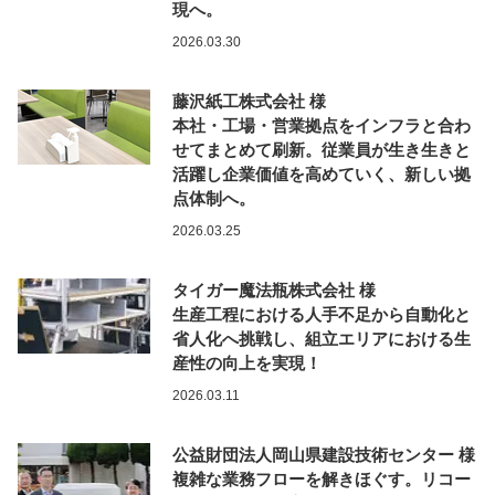
現へ。
2026.03.30
藤沢紙工株式会社 様
本社・工場・営業拠点をインフラと合わ
せてまとめて刷新。従業員が生き生きと
活躍し企業価値を高めていく、新しい拠
点体制へ。
2026.03.25
タイガー魔法瓶株式会社 様
生産工程における人手不足から自動化と
省人化へ挑戦し、組立エリアにおける生
産性の向上を実現！
2026.03.11
公益財団法人岡山県建設技術センター 様
複雑な業務フローを解きほぐす。リコー