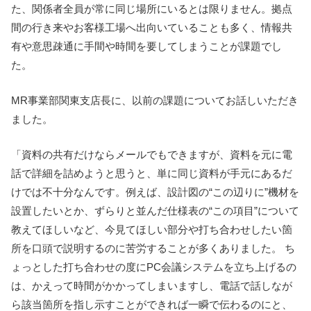
た、関係者全員が常に同じ場所にいるとは限りません。拠点
間の行き来やお客様工場へ出向いていることも多く、情報共
有や意思疎通に手間や時間を要してしまうことが課題でし
た。
MR事業部関東支店長に、以前の課題についてお話しいただき
ました。
「資料の共有だけならメールでもできますが、資料を元に電
話で詳細を詰めようと思うと、単に同じ資料が手元にあるだ
けでは不十分なんです。例えば、設計図の“この辺りに”機材を
設置したいとか、ずらりと並んだ仕様表の“この項目”について
教えてほしいなど、今見てほしい部分や打ち合わせしたい箇
所を口頭で説明するのに苦労することが多くありました。 ち
ょっとした打ち合わせの度にPC会議システムを立ち上げるの
は、かえって時間がかかってしまいますし、電話で話しなが
ら該当箇所を指し示すことができれば一瞬で伝わるのにと、