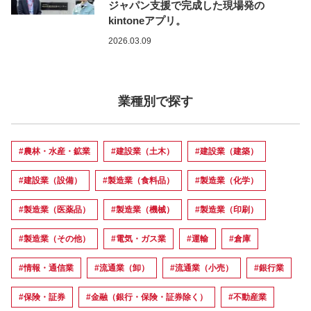
ジャパン支援で完成した現場発の
kintoneアプリ。
2026.03.09
業種別で探す
#農林・水産・鉱業
#建設業（土木）
#建設業（建築）
#建設業（設備）
#製造業（食料品）
#製造業（化学）
#製造業（医薬品）
#製造業（機械）
#製造業（印刷）
#製造業（その他）
#電気・ガス業
#運輸
#倉庫
#情報・通信業
#流通業（卸）
#流通業（小売）
#銀行業
#保険・証券
#金融（銀行・保険・証券除く）
#不動産業