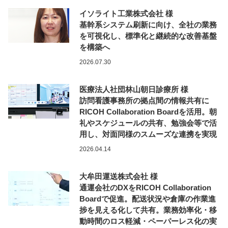
イソライト工業株式会社 様
基幹系システム刷新に向け、全社の業務
を可視化し、標準化と継続的な改善基盤
を構築へ
2026.07.30
医療法人社団林山朝日診療所 様
訪問看護事務所の拠点間の情報共有に
RICOH Collaboration Boardを活用。朝
礼やスケジュールの共有、勉強会等で活
用し、対面同様のスムーズな連携を実現
2026.04.14
大牟田運送株式会社 様
通運会社のDXをRICOH Collaboration
Boardで促進。配送状況や倉庫の作業進
捗を見える化して共有。業務効率化・移
動時間のロス軽減・ペーパーレス化の実