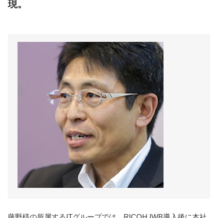
現。
JXエネルギー株式会社
需給部 部長
椎名 秀樹 様
藤野様の所属するITグループでは、RICOH IWB導入後に本社