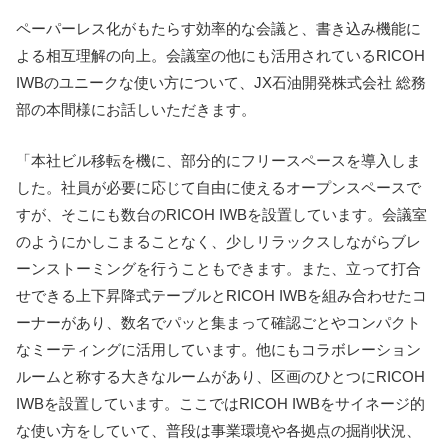
ペーパーレス化がもたらす効率的な会議と、書き込み機能に
よる相互理解の向上。会議室の他にも活用されているRICOH
IWBのユニークな使い方について、JX石油開発株式会社 総務
部の本間様にお話しいただきます。
「本社ビル移転を機に、部分的にフリースペースを導入しま
した。社員が必要に応じて自由に使えるオープンスペースで
すが、そこにも数台のRICOH IWBを設置しています。会議室
のようにかしこまることなく、少しリラックスしながらブレ
ーンストーミングを行うこともできます。また、立って打合
せできる上下昇降式テーブルとRICOH IWBを組み合わせたコ
ーナーがあり、数名でパッと集まって確認ごとやコンパクト
なミーティングに活用しています。他にもコラボレーション
ルームと称する大きなルームがあり、区画のひとつにRICOH
IWBを設置しています。ここではRICOH IWBをサイネージ的
な使い方をしていて、普段は事業環境や各拠点の掘削状況、