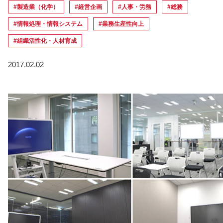
#製造業（化学）
#経営企画
#人事・労務
#総務
#情報処理・情報システム
#業務生産性向上
#組織活性化・人材育成
2017.02.02