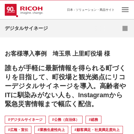
日本 - ソリューション・商品サイト
Ope
PDFダウンロード
お問い合わせ
デジタルサイネージ
導入事例
お客様導入事例 埼玉県 上里町役場 様
お役立ちコラム
誰もが手軽に最新情報を得られる町づく
業種・業態別ソリューション
りを目指して、町役場と観光拠点にリコ
ーデジタルサイネージを導入。高齢者や
活用シーン
ITに馴染みがない人も、Instagramから
商品・サービス一覧
緊急災害情報まで幅広く配信。
関連情報
#デジタルサイネージ
#公務（自治体）
#総務
#広報・宣伝
#業務生産性向上
#顧客満足・社員満足度向上