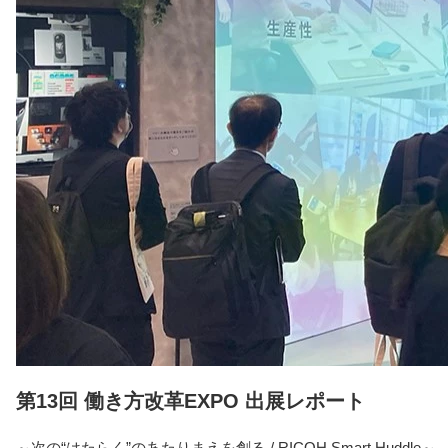
第13回 働き方改革EXPO 出展レポート
～次の“はたらく”のあたりまえを創る / RICOH Smart Huddle～