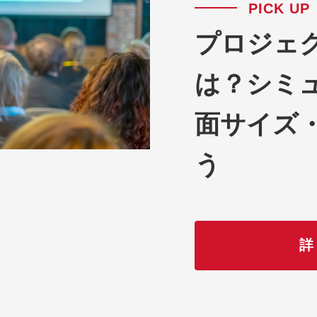
PICK UP
プロジェ
は？シミ
面サイズ
う
詳