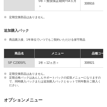
5年＜無償保証期間+54ヵ月
308916
＞
※
定期交換部品はありません。
追加購入パック
※
商品購入後、1年単位でいつでもご契約いただける保守商品
商品名
メニュー
品種コー
SP C230SFL
1年＜12ヵ月＞
308921
※
定期交換部品はありません。
※
定期点検パックはあんしんサポートパックの拡張メニューになりますの
で、同時購入パックまたは追加購入パックとセットで同年数分ご購入く
ださい。
オプションメニュー