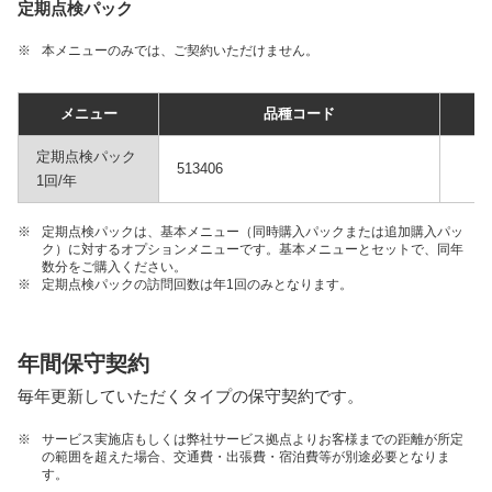
定期点検パック
※
本メニューのみでは、ご契約いただけません。
メニュー
品種コード
定期点検パック
513406
1回/年
※
定期点検パックは、基本メニュー（同時購入パックまたは追加購入パッ
ク）に対するオプションメニューです。基本メニューとセットで、同年
数分をご購入ください。
※
定期点検パックの訪問回数は年1回のみとなります。
年間保守契約
毎年更新していただくタイプの保守契約です。
※
サービス実施店もしくは弊社サービス拠点よりお客様までの距離が所定
の範囲を超えた場合、交通費・出張費・宿泊費等が別途必要となりま
す。