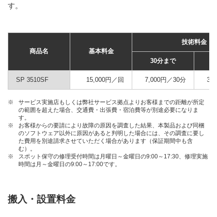
す。
技術料金
商品名
基本料金
30分まで
SP 3510SF
15,000円／回
7,000円／30分
3,
※
サービス実施店もしくは弊社サービス拠点よりお客様までの距離が所定
の範囲を超えた場合、交通費・出張費・宿泊費等が別途必要になりま
す。
※
お客様からの要請により故障の原因を調査した結果、本製品および同梱
のソフトウェア以外に原因があると判明した場合には、その調査に要し
た費用を別途請求させていただく場合があります（保証期間中も含
む）。
※
スポット保守の修理受付時間は月曜日～金曜日の9:00～17:30、修理実施
時間は月～金曜日の9:00～17:00です。
搬入・設置料金