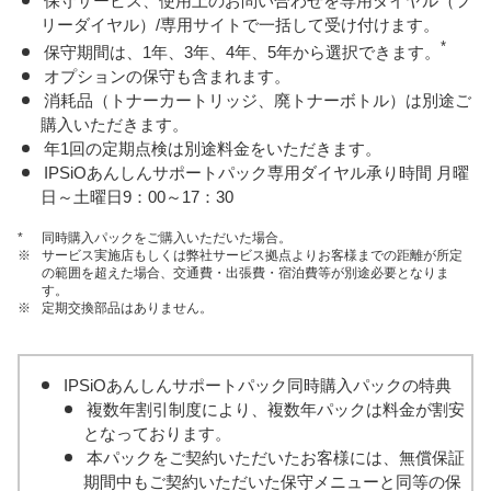
保守サービス、使用上のお問い合わせを専用ダイヤル（フ
リーダイヤル）/専用サイトで一括して受け付けます。
*
保守期間は、1年、3年、4年、5年から選択できます。
オプションの保守も含まれます。
消耗品（トナーカートリッジ、廃トナーボトル）は別途ご
購入いただきます。
年1回の定期点検は別途料金をいただきます。
IPSiOあんしんサポートパック専用ダイヤル承り時間 月曜
日～土曜日9：00～17：30
*
同時購入パックをご購入いただいた場合。
※
サービス実施店もしくは弊社サービス拠点よりお客様までの距離が所定
の範囲を超えた場合、交通費・出張費・宿泊費等が別途必要となりま
す。
※
定期交換部品はありません。
IPSiOあんしんサポートパック同時購入パックの特典
複数年割引制度により、複数年パックは料金が割安
となっております。
本パックをご契約いただいたお客様には、無償保証
期間中もご契約いただいた保守メニューと同等の保