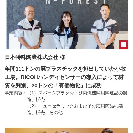
日本特殊陶業株式会社 様
年間111トンの廃プラスチックを排出していた小牧
工場。RICOHハンディセンサーの導入によって材
質を判別、20トンの「有価物化」に成功
事業内容：
（1）スパークプラグおよび内燃機関用関連品の製
造、販売
（2）ニューセラミックおよびその応用商品の製
造、販売、その他