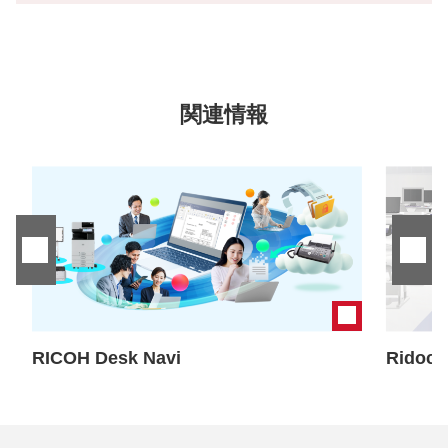
関連情報
RICOH Desk Navi
Ridoc 