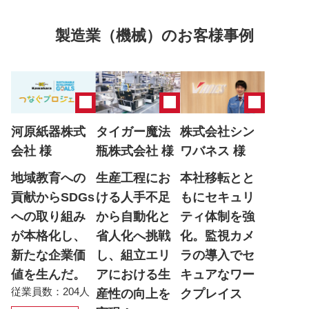
製造業（機械）のお客様事例
河原紙器株式
タイガー魔法
株式会社シン
会社 様
瓶株式会社 様
ワバネス 様
地域教育への
生産工程にお
本社移転とと
貢献からSDGs
ける人手不足
もにセキュリ
への取り組み
から自動化と
ティ体制を強
が本格化し、
省人化へ挑戦
化。監視カメ
新たな企業価
し、組立エリ
ラの導入でセ
値を生んだ。
アにおける生
キュアなワー
従業員数：204人
産性の向上を
クプレイス