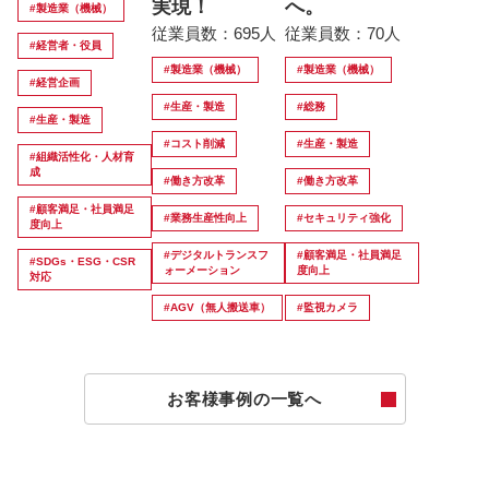
実現！
へ。
#製造業（機械）
従業員数：695人
従業員数：70人
#経営者・役員
#製造業（機械）
#製造業（機械）
#経営企画
#生産・製造
#総務
#生産・製造
#コスト削減
#生産・製造
#組織活性化・人材育
成
#働き方改革
#働き方改革
#顧客満足・社員満足
#業務生産性向上
#セキュリティ強化
度向上
#デジタルトランスフ
#顧客満足・社員満足
#SDGs・ESG・CSR
ォーメーション
度向上
対応
#AGV（無人搬送車）
#監視カメラ
お客様事例の一覧へ