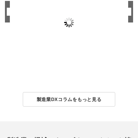
RFタグとは？在庫管理における使い方と利用例
を紹介
本記事では、RFタグの基本的な仕組みから、具体的な活
用事例、導入のポイントまで、わかりやすく解説してい
きます。
製造業DXコラムをもっと見る