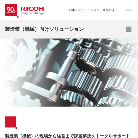
日本 - ソリューション・商品サイト
Ope
カタロ
製造業（機械）向けソリューション
リコーの強み
ソリューション
商品・サービス
事例・コラム
ショールーム
セミナー
診断
製造業（機械）の現場から経営まで課題解決をトータルサポート