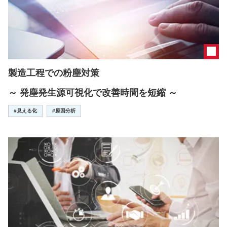
製造工程での粉塵対策
～ 発塵発生源可視化で改善時間を短縮 ～
#見える化
#原因分析