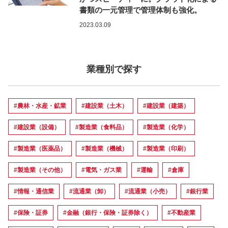
書類の一元管理で管理体制も強化。
2023.03.09
業種別で探す
#農林・水産・鉱業
#建設業（土木）
#建設業（建築）
#建設業（設備）
#製造業（食料品）
#製造業（化学）
#製造業（医薬品）
#製造業（機械）
#製造業（印刷）
#製造業（その他）
#電気・ガス業
#運輸
#倉庫
#情報・通信業
#流通業（卸）
#流通業（小売）
#銀行業
#保険・証券
#金融（銀行・保険・証券除く）
#不動産業