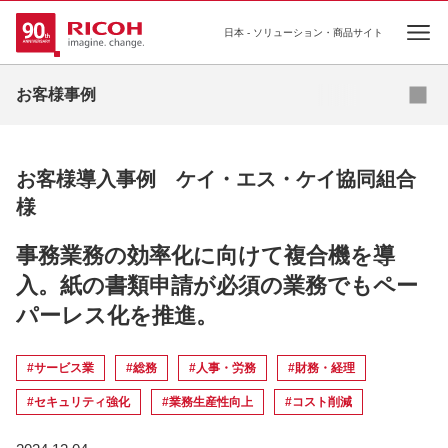
日本 - ソリューション・商品サイト
Ope
お問い合わせ
お客様事例
お客様導入事例 ケイ・エス・ケイ協同組合
様
事務業務の効率化に向けて複合機を導
入。紙の書類申請が必須の業務でもペー
パーレス化を推進。
#サービス業
#総務
#人事・労務
#財務・経理
#セキュリティ強化
#業務生産性向上
#コスト削減