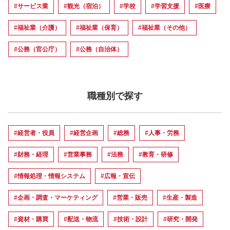
#サービス業
#観光（宿泊）
#学校
#学習支援
#医療
#福祉業（介護）
#福祉業（保育）
#福祉業（その他）
#公務（官公庁）
#公務（自治体）
職種別で探す
#経営者・役員
#経営企画
#総務
#人事・労務
#財務・経理
#営業事務
#法務
#教育・研修
#情報処理・情報システム
#広報・宣伝
#企画・調査・マーケティング
#営業・販売
#生産・製造
#資材・購買
#配送・物流
#技術・設計
#研究・開発