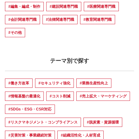
#編集・編成・制作
#建設関連専門職
#医療関連専門職
#会計関連専門職
#法律関連専門職
#教育関連専門職
#その他
テーマ別で探す
#働き方改革
#セキュリティ強化
#業務生産性向上
#情報基盤の最適化
#コスト削減
#売上拡大・マーケティング
#SDGs・ESG・CSR対応
#リスクマネジメント・コンプライアンス
#脱炭素・資源循環
#災害対策・事業継続対策
#組織活性化・人材育成