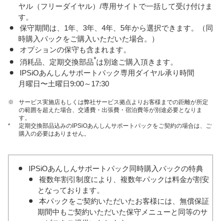
ヤル（フリーダイヤル）/専用サイトで一括して受け付けま
す。
保守期間は、1年、3年、4年、5年から選択できます。（同
時購入パックをご購入いただいた場合。）
オプションの保守も含まれます。
*
消耗品、定期交換部品
は別途ご購入頂きます。
IPSiOあんしんサポートパック専用ダイヤル承り時間
月曜日〜土曜日9:00～17:30
※
サービス実施店もしくは弊社サービス拠点よりお客様までの距離が所定
の範囲を超えた場合、交通費・出張費・宿泊費等が別途必要となりま
す。
*
定期交換部品込みのIPSiOあんしんサポートパックをご契約の場合は、ご
購入の必要はありません。
IPSiOあんしんサポートパック同時購入パックの特典
複数年割引制度により、複数年パックは料金が割安
となっております。
本パックをご契約いただいたお客様には、無償保証
期間中もご契約いただいた保守メニューと同等のサ