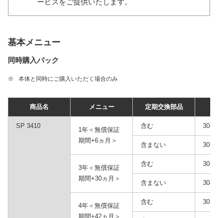
ービスをご提供いたします。
基本メニュー
同時購入パック
※
本体と同時にご購入いただく場合のみ
商品名
メニュー
定期交換部品
品
SP 3410
含む
3086
1年＜無償保証
期間+6ヵ月＞
含まない
3086
含む
3086
3年＜無償保証
期間+30ヵ月＞
含まない
3086
含む
3086
4年＜無償保証
期間+42ヵ月＞