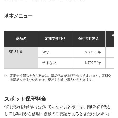
基本メニュー
初年
商品名
定期交換部品
保守契約料金
別
SP 3410
含む
8,800円/年
含まない
6,700円/年
※
定期交換部品を含む料金は、部品代金が上記料金に含まれます。定期交
換部品を含まない料金は、部品を別途ご購入いただきます。
スポット保守料金
保守契約を締結いただいていないお客様には、随時保守機と
してお客様から修理・点検のご要請があるときだけお伺いす