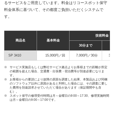
るサービスをご用意しています。料金はリコースポット保守
料金体系に基づいて、その都度ご負担いただくシステムで
す。
技術料金
商品名
基本料金
30分まで
SP 3410
15,000円／回
7,000円／30分
3,
※
サービス実施店もしくは弊社サービス拠点よりお客様までの距離が所定
の範囲を超えた場合、交通費・出張費・宿泊費等が別途必要になりま
す。
※
お客様からの要請により故障の原因を調査した結果、本製品および同梱
のソフトウェア以外に原因があると判明した場合には、その調査に要し
た費用を別途請求させていただく場合があります（保証期間中も含
む）。
※
スポット保守の修理受付時間は月～金曜日の9:00～17:30、修理実施時間
は月～金曜日の9:00～17:00です。