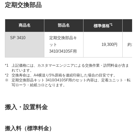
定期交換部品
*1
商品名
部品名
標準価格
SP 3410
定期交換部品キ
ット
19,300円
約12
3410/3410SF用
*1
上記価格には、カスタマーエンジニアによる交換作業・訪問料金が含ま
れています。
*2
交換寿命は、A4横送り5%原稿を連続印刷した場合の目安です。
※
定期交換部品キット 3410/3410SF用のセット内容は、定着ユニット・転
写ローラ・給紙コロとなります。
搬入・設置料金
搬入料（標準料金）