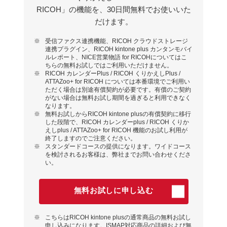
RICOH」の機能を、30⽇間無料でお使いいた
だけます。
※
受信ファクス連携機能、RICOH クラウドストレージ
連携プラグイン、RICOH kintone plus カンタンモバイ
ルレポート、NICE営業物語 for RICOHについてはこ
ちらの無料お試しではご利用いただけません。
※
RICOH カレンダーPlus / RICOH くりかえしPlus /
ATTAZoo+ for RICOH については本番環境でご利⽤い
ただく場合は別途有償契約が必要です。有償のご契約
がない場合は無料お試し期間を過ぎると利⽤できなく
なります。
※
無料お試しからRICOH kintone plusの有償契約に移⾏
した段階で、RICOH カレンダーplus / RICOH くりか
えしplus / ATTAZoo+ for RICOH 機能のお試し利⽤が
終了しますのでご注意ください。
※
スタンダードコースの提供になります。ワイドコース
を検討されるお客様は、弊社までお問い合わせくださ
い。
無料お試しに申し込む
※
こちらはRICOH kintone plusの通常商品の無料お試し
申し込みになります。ISMAP対応商品の詳細および無