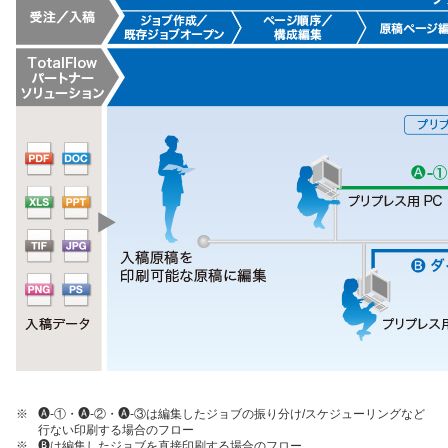
※
🅐-①・🅐-②・🅐-③は編集したジョブの振り分け/スケジューリングなど
行ない印刷する場合のフロー
※
🅑は編集したジョブを直接印刷する場合のフロー