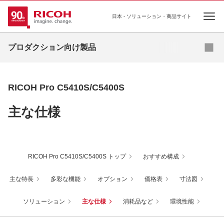
日本 - ソリューション・商品サイト
Ope
購入のご相談
プロダクション向け製品
オンデマンドプリンティング
RICOH Pro C5410S/C5400S
高速インクジェットプリンティング
主な仕様
基幹プリンティング
プロダクションプリンター向け ソフトウェア
RICOH Pro C5410S/C5400S トップ
おすすめ構成
主な特長
多彩な機能
オプション
価格表
寸法図
ソリューション
主な仕様
消耗品など
環境性能