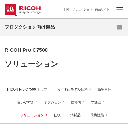
日本 - ソリューション・商品サイト
Ope
サンプル請求
プロダクション向け製品
オンデマンドプリンティング
RICOH Pro C7500
高速インクジェットプリンティング
ソリューション
基幹プリンティング
プロダクションプリンター向け ソフトウェア
RICOH Pro C7500 トップ
おすすめモデル価格
高生産性
使いやすさ
オプション
価格表
寸法図
ソリューション
仕様
消耗品
環境性能