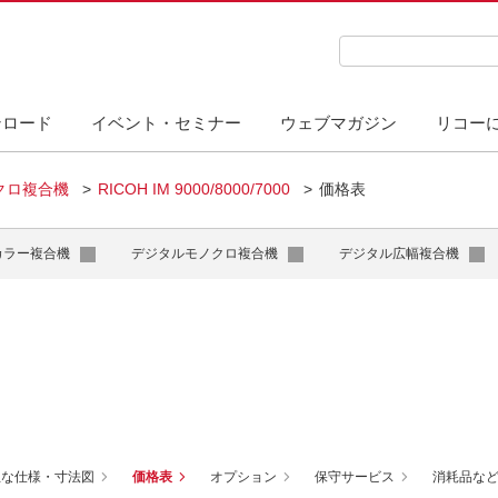
検索キーワード入力
ンロード
イベント・セミナー
ウェブマガジン
リコー
クロ複合機
RICOH IM 9000/8000/7000
価格表
カラー複合機
デジタルモノクロ複合機
デジタル広幅複合機
主な仕様・寸法図
価格表
オプション
保守サービス
消耗品な