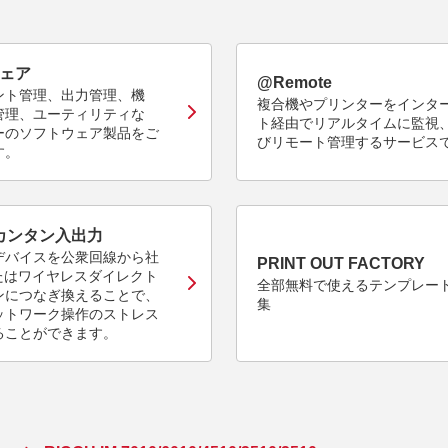
ェア
@Remote
ント管理、出力管理、機
複合機やプリンターをインタ
管理、ユーティリティな
ト経由でリアルタイムに監視
ーのソフトウェア製品をご
びリモート管理するサービス
す。
 カンタン入出力
デバイスを公衆回線から社
PRINT OUT FACTORY
またはワイヤレスダイレクト
全部無料で使えるテンプレー
ンにつなぎ換えることで、
集
ットワーク操作のストレス
ることができます。