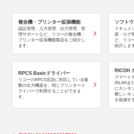
複合機・プリンター拡張機能
ソフトウ
認証管理、入力管理、出力管理、管
ドキュメ
理サポートなど、リコーの複合機・
器・ログ
プリンター拡張機能製品をご紹介し
ど、リコ
ます。
紹介しま
RICOH
RPCS Basicドライバー
スマート
リコーのRPCS言語に対応している複
内LAN
数の出力機器を、同じプリンタード
にカンタ
ライバーで利用することができま
難しいネ
す。
を低減す