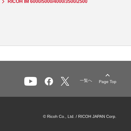
RICOH IM 6000/5000/4000/3500/2500
一覧へ
Page Top
© Ricoh Co., Ltd. / RICOH JAPAN Corp.